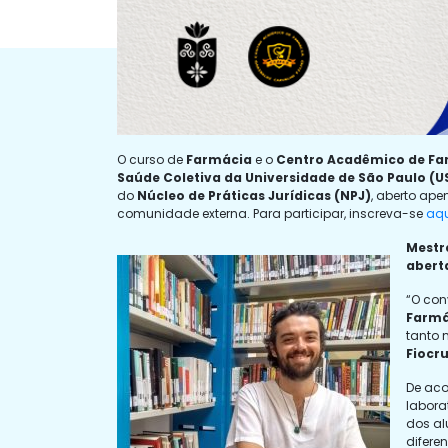
O curso de
Farmácia
e o
Centro Acadêmico de Fa
Saúde Coletiva da Universidade de São Paulo (U
do
Núcleo de Práticas Jurídicas (NPJ)
, aberto ape
comunidade externa. Para participar, inscreva-se
aqu
Mestr
abert
“O con
Farmá
tanto 
Fiocr
De aco
labora
dos al
difere