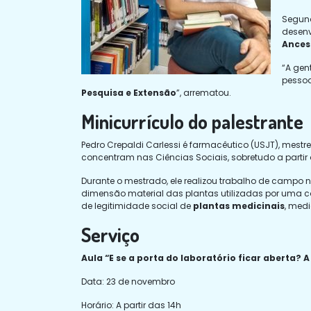
Segund
desen
Ancest
“A gen
pessoa
Pesquisa e Extensão
”, arrematou.
Minicurrículo do palestrante
Pedro Crepaldi Carlessi é farmacêutico (USJT), mest
concentram nas Ciências Sociais, sobretudo a partir 
Durante o mestrado, ele realizou trabalho de campo 
dimensão material das plantas utilizadas por uma c
de legitimidade social de
plantas medicinais
, med
Serviço
Aula “E se a porta do laboratório ficar aberta
Data: 23 de novembro
Horário: A partir das 14h