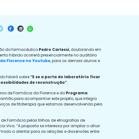
ção do farmacêutico
Pedro Carlessi
, doutorando em
vento híbrido ocorrerá presencialmente no auditório
 da Florence no Youtube
, para os demais alunos e
ado falará sobre
“E se a porta do laboratório ficar
ssibilidades de reconstrução”
.
rso de Farmácia da Florence e do
Programa
ranhão para acompanhar este projeto, que integra
ços de fitoterapia que estamos desenvolvendo pela
e Farmácia pelas trilhas de etnografias de
a Viva. “A proposta se interessa por ampliar o olhar
modo a atentar para as relações e dissensões entre