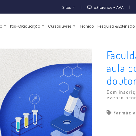
Sites
|
e.Florence - AVA
|
ão
Pós-Graduação
Cursos Livres
Técnico
Pesquisa & Extensão
Facul
aula 
douto
Com inscriç
evento oco
Farmáci