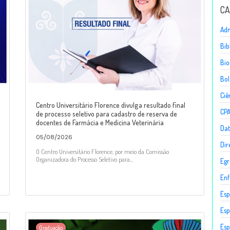
CA
Adm
Bib
Bio
Bol
Ciê
Centro Universitário Florence divulga resultado final
CP
de processo seletivo para cadastro de reserva de
docentes de Farmácia e Medicina Veterinária
Dat
05/08/2026
Dir
O Centro Universitário Florence, por meio da Comissão
Organizadora do Processo Seletivo para...
Egr
En
Esp
Esp
Esp
Graduação