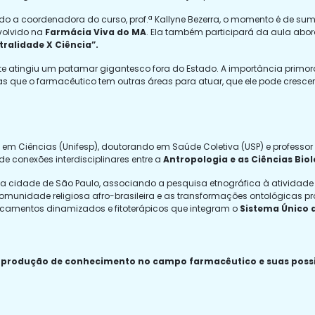
o a coordenadora do curso, prof.ª Kallyne Bezerra, o momento é de su
volvido na
Farmácia Viva do MA
. Ela também participará da aula ab
ralidade X Ciência”.
te atingiu um patamar gigantesco fora do Estado. A importância primord
s que o farmacêutico tem outras áreas para atuar, que ele pode cresce
re em Ciências (Unifesp), doutorando em Saúde Coletiva (USP) e profess
de conexões interdisciplinares entre a
Antropologia e as Ciências Bio
na cidade de São Paulo, associando a pesquisa etnográfica à atividade
omunidade religiosa afro-brasileira e as transformações ontológicas p
icamentos dinamizados e fitoterápicos que integram o
Sistema Único 
? A produção de conhecimento no campo farmacêutico e suas poss