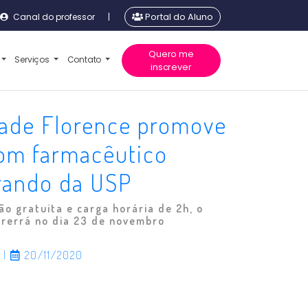
Canal do professor
|
Portal do Aluno
Quero me
Serviços
Contato
inscrever
dade Florence promove
com farmacêutico
rando da USP
ão gratuita e carga horária de 2h, o
rrerrá no dia 23 de novembro
a
|
20/11/2020