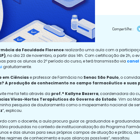
Compartilhe :
rmácia da Faculdade Florence
realizarão uma aula com a participa
SP)
, no dia 23 de novembro, a partir das 14h. Com certificação de 2h, o e
nas para os alunos do 2º período do curso, e terá transmissão via
canal
i
gratuitamente.
e em Ciências
e professor de Farmácia no
Senac São Paulo
, o convid
a? A produção de conhecimento no campo farmacêutico e suas po
vite me foi feito através da
prof.ª Kallyne Bezerra
, coordenadora do cu
cias Vivas-Hortos Terapêuticos do Governo do Estado
. Vim ao Ma
minha pesquisa de doutoramento como o mapeamento nacional de servi
uz
”, explicou.
rdo com o docente, a aula procura guiar os graduandos e graduandas d
tório produzidas no contexto de institucionalização do Programa Farmáci
unos e das alunas para seus próprios campos de atuação e prática, de 
ntes regimes de conhecimento e suas alianças possíveis”, ressaltou.