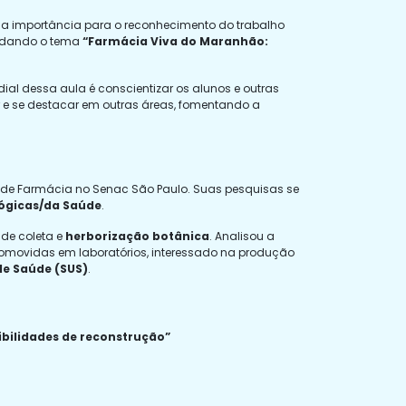
ma importância para o reconhecimento do trabalho
ordando o tema
“Farmácia Viva do Maranhão:
ial dessa aula é conscientizar os alunos e outras
r e se destacar em outras áreas, fomentando a
or de Farmácia no Senac São Paulo. Suas pesquisas se
lógicas/da Saúde
.
 de coleta e
herborização botânica
. Analisou a
romovidas em laboratórios, interessado na produção
de Saúde (SUS)
.
ibilidades de reconstrução”