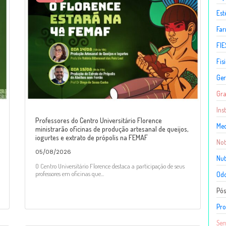
Est
Fa
FIE
Fis
Ger
Gr
Ins
Professores do Centro Universitário Florence
Med
ministrarão oficinas de produção artesanal de queijos,
iogurtes e extrato de própolis na FEMAF
Not
05/08/2026
Nut
O Centro Universitário Florence destaca a participação de seus
professores em oficinas que...
Odo
Pó
Pro
Sem