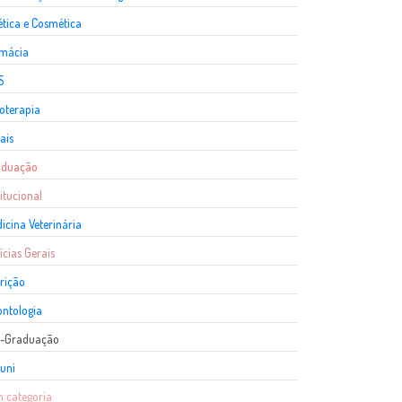
ética e Cosmética
rmácia
S
ioterapia
ais
aduação
titucional
icina Veterinária
ícias Gerais
rição
ntologia
s-Graduação
uni
 categoria