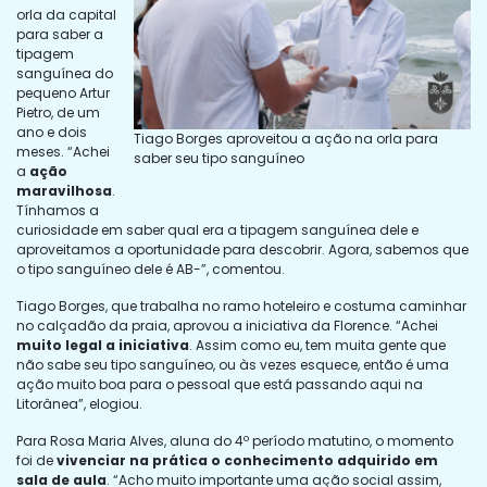
orla da capital
para saber a
tipagem
sanguínea do
pequeno Artur
Pietro, de um
ano e dois
Tiago Borges aproveitou a ação na orla para
meses. “Achei
saber seu tipo sanguíneo
a
ação
maravilhosa
.
Tínhamos a
curiosidade em saber qual era a tipagem sanguínea dele e
aproveitamos a oportunidade para descobrir. Agora, sabemos que
o tipo sanguíneo dele é AB-”, comentou.
Tiago Borges, que trabalha no ramo hoteleiro e costuma caminhar
no calçadão da praia, aprovou a iniciativa da Florence. “Achei
muito legal a iniciativa
. Assim como eu, tem muita gente que
não sabe seu tipo sanguíneo, ou às vezes esquece, então é uma
ação muito boa para o pessoal que está passando aqui na
Litorânea”, elogiou.
Para Rosa Maria Alves, aluna do 4º período matutino, o momento
foi de
vivenciar na prática o conhecimento adquirido em
sala de aula
. “Acho muito importante uma ação social assim,