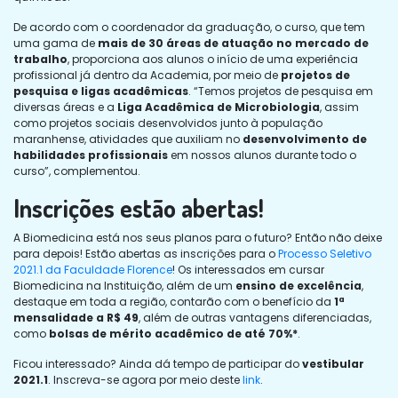
De acordo com o coordenador da graduação, o curso, que tem
uma gama de
mais de 30 áreas de atuação no mercado de
trabalho
, proporciona aos alunos o início de uma experiência
profissional já dentro da Academia, por meio de
projetos de
pesquisa e ligas acadêmicas
. “Temos projetos de pesquisa em
diversas áreas e a
Liga Acadêmica de Microbiologia
, assim
como projetos sociais desenvolvidos junto à população
maranhense, atividades que auxiliam no
desenvolvimento de
habilidades profissionais
em nossos alunos durante todo o
curso”, complementou.
Inscrições estão abertas!
A Biomedicina está nos seus planos para o futuro? Então não deixe
para depois! Estão abertas as inscrições para o
Processo Seletivo
2021.1 da Faculdade Florence
! Os interessados em cursar
Biomedicina na Instituição, além de um
ensino de excelência
,
destaque em toda a região, contarão com o benefício da
1ª
mensalidade a R$ 49
, além de outras vantagens diferenciadas,
como
bolsas de mérito acadêmico de até 70%*
.
Ficou interessado? Ainda dá tempo de participar do
vestibular
2021.1
. Inscreva-se agora por meio deste
link
.