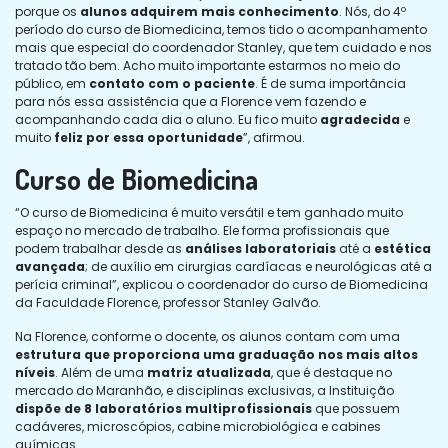
porque os
alunos adquirem mais conhecimento
. Nós, do 4º
período do curso de Biomedicina, temos tido o acompanhamento
mais que especial do coordenador Stanley, que tem cuidado e nos
tratado tão bem. Acho muito importante estarmos no meio do
público, em
contato com o paciente
. É de suma importância
para nós essa assistência que a Florence vem fazendo e
acompanhando cada dia o aluno. Eu fico muito
agradecida
e
muito
feliz por essa oportunidade
”, afirmou.
Curso de Biomedicina
“O curso de Biomedicina é muito versátil e tem ganhado muito
espaço no mercado de trabalho. Ele forma profissionais que
podem trabalhar desde as
análises laboratoriais
até a
estética
avançada
; de auxílio em cirurgias cardíacas e neurológicas até a
perícia criminal”, explicou o coordenador do curso de Biomedicina
da Faculdade Florence, professor Stanley Galvão.
Na Florence, conforme o docente, os alunos contam com uma
estrutura que proporciona uma graduação nos mais altos
níveis
. Além de uma
matriz atualizada
, que é destaque no
mercado do Maranhão, e disciplinas exclusivas, a Instituição
dispõe de 8 laboratórios multiprofissionais
que possuem
cadáveres, microscópios, cabine microbiológica e cabines
químicas.