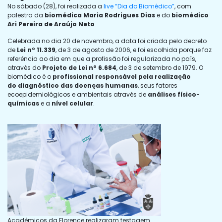
No sábado (28), foi realizada a
live “Dia do Biomédico”
, com
palestra da
biomédica Maria Rodrigues Dias
e do
biomédico
Ari Pereira de Araújo Neto
.
Celebrada no dia 20 de novembro, a data foi criada pelo decreto
de
Lei nº 11.339
, de 3 de agosto de 2006, e foi escolhida porque faz
referência ao dia em que a profissão foi regularizada no país,
através do
Projeto de Lei nº 6.684
, de 3 de setembro de 1979. O
biomédico é o
profissional responsável pela realização
do diagnóstico das doenças humanas
, seus fatores
ecoepidemiológicos e ambientais através de
análises físico-
químicas
e a
nível celular
.
Acadêmicos da Florence realizaram testagem