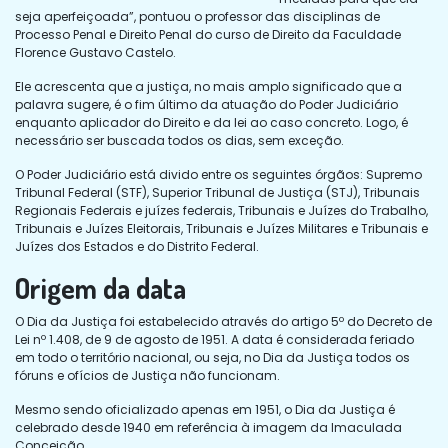
seja aperfeiçoada”, pontuou o professor das disciplinas de
Processo Penal e Direito Penal do curso de Direito da Faculdade
Florence Gustavo Castelo.
Ele acrescenta que a justiça, no mais amplo significado que a
palavra sugere, é o fim último da atuação do Poder Judiciário
enquanto aplicador do Direito e da lei ao caso concreto. Logo, é
necessário ser buscada todos os dias, sem exceção.
O Poder Judiciário está divido entre os seguintes órgãos: Supremo
Tribunal Federal (STF), Superior Tribunal de Justiça (STJ), Tribunais
Regionais Federais e juízes federais, Tribunais e Juízes do Trabalho,
Tribunais e Juízes Eleitorais, Tribunais e Juízes Militares e Tribunais e
Juízes dos Estados e do Distrito Federal.
Origem da data
O Dia da Justiça foi estabelecido através do artigo 5º do Decreto de
Lei nº 1.408, de 9 de agosto de 1951. A data é considerada feriado
em todo o território nacional, ou seja, no Dia da Justiça todos os
fóruns e ofícios de Justiça não funcionam.
Mesmo sendo oficializado apenas em 1951, o Dia da Justiça é
celebrado desde 1940 em referência à imagem da Imaculada
Conceição.