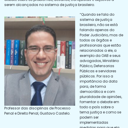
serem alcançados no sistema de justiça brasileiro.
“Quando se fala do
sistema de justiça
brasileiro, não se está
falando apenas do
Poder Judiciário, mas de
todos os órgãos e
profissionais que estão
relacionados a ele, a
exemplo da OAB e seus
advogados, Ministério
Público, Defensorias
Públicas e servidores
públicos. Por isso a
importância da data
para, de forma
democrática e com
pluralidade de opiniões,
fomentar o debate em
todo o país sobre o
Professor das disciplinas de Processo
tema justiça e como se
Penal e Direito Penal, Gustavo Castelo.
podem ser
implementadas
medidas para que ela