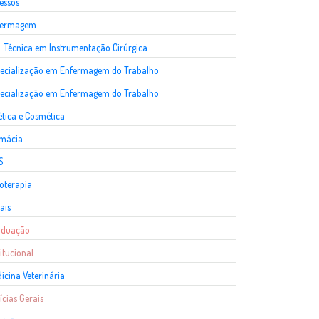
essos
fermagem
. Técnica em Instrumentação Cirúrgica
ecialização em Enfermagem do Trabalho
ecialização em Enfermagem do Trabalho
ética e Cosmética
rmácia
S
ioterapia
ais
aduação
titucional
icina Veterinária
ícias Gerais