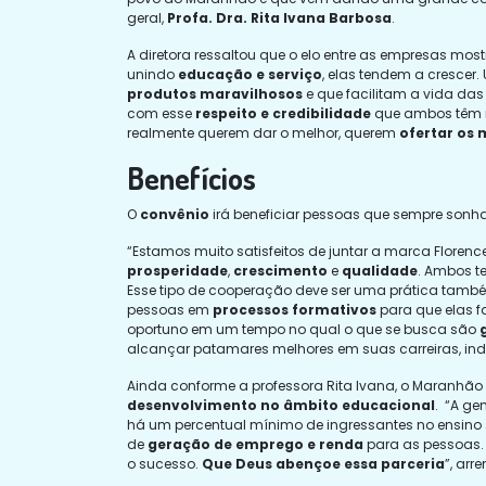
geral,
Profa. Dra. Rita Ivana Barbosa
.
A diretora ressaltou que o elo entre as empresas 
unindo
educação e serviço
, elas tendem a crescer.
produtos maravilhosos
e que facilitam a vida da
com esse
respeito e credibilidade
que ambos têm n
realmente querem dar o melhor, querem
ofertar os 
Benefícios
O
convênio
irá beneficiar pessoas que sempre son
“Estamos muito satisfeitos de juntar a marca Floren
prosperidade
,
crescimento
e
qualidade
. Ambos t
Esse tipo de cooperação deve ser uma prática tamb
pessoas em
processos formativos
para que elas 
oportuno em um tempo no qual o que se busca são
alcançar patamares melhores em suas carreiras, in
Ainda conforme a professora Rita Ivana, o Maranhão
desenvolvimento no âmbito educacional
. “A ge
há um percentual mínimo de ingressantes no ensino 
de
geração de emprego e renda
para as pessoas. 
o sucesso.
Que Deus abençoe essa parceria
”, arr