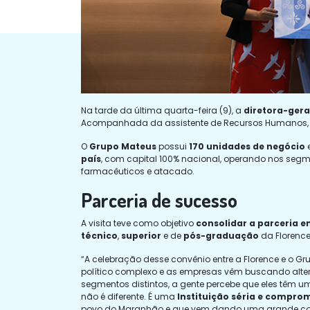
Na tarde da última quarta-feira (9), a
diretora-gera
Acompanhada da assistente de Recursos Humanos
O
Grupo Mateus
possui
170 unidades de negócio
e
país
, com capital 100% nacional, operando nos segmen
farmacêuticos e atacado.
Parceria de sucesso
A visita teve como objetivo
consolidar a parceria e
técnico
,
superior
e de
pós-graduação
da Florence
“A celebração desse convênio entre a Florence e o 
político complexo e as empresas vêm buscando alter
segmentos distintos, a gente percebe que eles têm 
não é diferente. É uma
Instituição séria e compro
povo do Maranhão e que vem dando uma grande contr