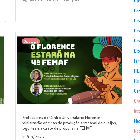
Egr
En
Esp
Esp
Esp
Graduação
Est
Fa
FIE
Fis
Ger
Gr
Ins
Professores do Centro Universitário Florence
Med
ministrarão oficinas de produção artesanal de queijos,
iogurtes e extrato de própolis na FEMAF
Not
05/08/2026