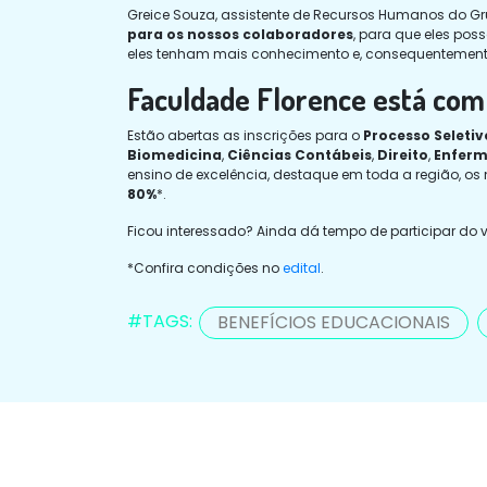
Greice Souza, assistente de Recursos Humanos do Gr
para os nossos colaboradores
, para que eles pos
eles tenham mais conhecimento e, consequentemente,
Faculdade Florence está com 
Estão abertas as inscrições para o
Processo Seletiv
Biomedicina
,
Ciências Contábeis
,
Direito
,
Enfer
ensino de excelência, destaque em toda a região, o
80%
*.
Ficou interessado? Ainda dá tempo de participar do ve
*Confira condições no
edital
.
#TAGS:
BENEFÍCIOS EDUCACIONAIS