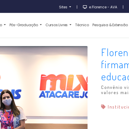
Sites
|
e.Florence - AVA
|
ão
Pós-Graduação
Cursos Livres
Técnico
Pesquisa & Extensão
Flore
firmam
educa
Convênio vi
valores mai
Instituc