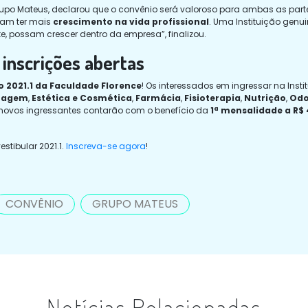
upo Mateus, declarou que o convênio será valoroso para ambas as parte
sam ter mais
crescimento na vida profissional
. Uma Instituição gen
 possam crescer dentro da empresa”, finalizou.
inscrições abertas
o 2021.1 da Faculdade Florence
! Os interessados em ingressar na Insti
magem
,
Estética e Cosmética
,
Farmácia
,
Fisioterapia
,
Nutrição
,
Odo
s novos ingressantes contarão com o benefício da
1ª mensalidade a R$ 
stibular 2021.1.
Inscreva-se agora
!
CONVÊNIO
GRUPO MATEUS
Notícias Relacionadas