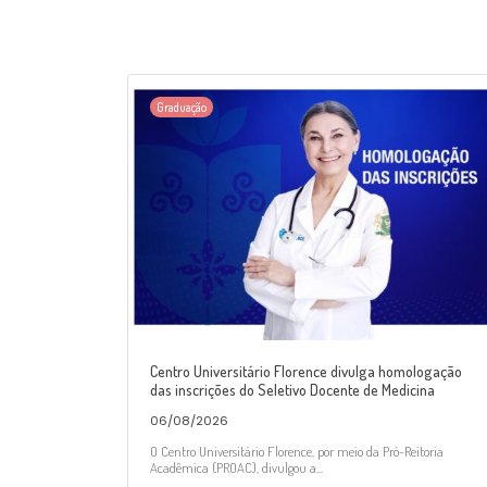
Graduação
Centro Universitário Florence divulga homologação
das inscrições do Seletivo Docente de Medicina
06/08/2026
O Centro Universitário Florence, por meio da Pró-Reitoria
Acadêmica (PROAC), divulgou a...