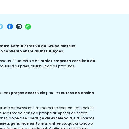
ntro Administrativo do Grupo Mateus
.
 o
convênio entre as instituições
.
pessoas. É também a
5ª maior empresa varejista do
ndústria de pães, distribuição de produtos
po com
preços acessíveis
para os
cursos do ensino
o Estado atravessam um momento econômico, social e
que o Estado consiga prosperar. Apesar de serem
onhecido pelo seu
serviço de excelência
, e a Florence
usiva
,
genuinamente maranhense
, que entende o
s áreas do conhecimento”, afirmou a diretora-