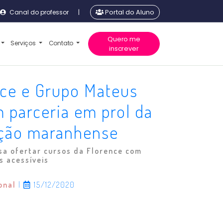
Canal do professor
|
Portal do Aluno
Quero me
Serviços
Contato
inscrever
nce e Grupo Mateus
 parceria em prol da
ção maranhense
sa ofertar cursos da Florence com
s acessíveis
ional
|
15/12/2020