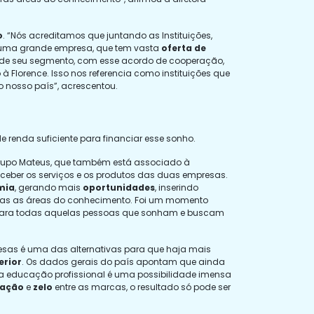
o
. “Nós acreditamos que juntando as Instituições,
uma grande empresa, que tem vasta
oferta de
o de seu segmento, com esse acordo de cooperação,
lorence. Isso nos referencia como instituições que
 nosso país”, acrescentou.
 renda suficiente para financiar esse sonho.
Grupo Mateus, que também está associado à
eber os serviços e os produtos das duas empresas.
mia
, gerando mais
oportunidades
, inserindo
das as áreas do conhecimento. Foi um momento
 para todas aquelas pessoas que sonham e buscam
esas é uma das alternativas para que haja mais
erior
. Os dados gerais do país apontam que ainda
a educação profissional é uma possibilidade imensa
zação
e
zelo
entre as marcas, o resultado só pode ser