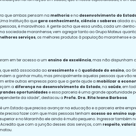
mostra que ambas pensam na
melhoria
e no
desenvolvimento
do Estad
 Uma Instituição que
gera conhecimento
,
ciência
e
saberes
aliada a 
s pessoas, é maravilhoso. A gente acha que essa união, cada um dentr
a sociedade maranhense, vem agregar tanto ao Grupo Mateus quanto à F
melhores serviços
, os melhores produtos à população maranhense e ao
haram em ter acesso a um
ensino de excelência
, mas não dispunham de
ce, que está associada ao
crescimento
e à
qualidade do ensino
, ao 
endem a ganhar muito, mas principalmente aquelas pessoas que vão rec
ém entre outras empresas para que a gente ajude a
mobilizar a econo
façam a
diferença no desenvolvimento do Estado
, na
saúde
, em to
grandes oportunidades
e essa parceria é uma grande oportunidade
dependente da idade”, destacou a
Profa. Dra. Rita Ivana Barbosa
.
 é um Estado que precisa avançar na educação e a parceria entre empr
nte precisa fazer com que mais pessoas tenham
acesso ao ensino sup
superior e no Maranhão ele ainda é muito pequeno. Ingressar também n
Acredito que com a junção desses dois serviços, com
respeito
,
valori
ematou.