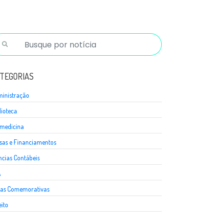
TEGORIAS
inistração
lioteca
medicina
sas e Financiamentos
ncias Contábeis
A
as Comemorativas
eito