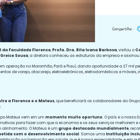
Compartilhe :
l da Faculdade Florence
,
Profa. Dra. Rita Ivana Barbosa
, visitou o
Ce
,
Greice Sousa
, a diretora conheceu as estruturas da empresa e assinou
m operação no Maranhão, Pará e Piauí, dando oportunidade a 27 mil 
tos de varejo, atacarejo, eletroeletrônicos, eletrodomésticos e móveis, i
ntre a Florence e o Mateus
, que beneficiará os colaboradores do Gru
.
Grupo Mateus vem em um
momento muito oportuno
. O país e o noss
nativas para fazer com que a economia e os seus serviços melhorem e 
um alinhamento. O Mateus é um
grupo destacado mundialmente
, rec
metida com o desenvolvimento social
. Somos uma
Instituição incl
ibuição na formação em saúde, que é nossa especialidade, e em outra