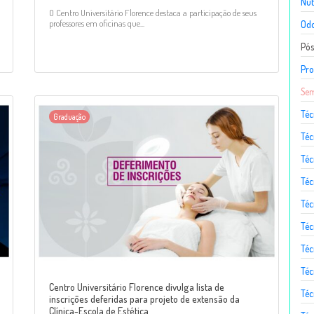
Nut
O Centro Universitário Florence destaca a participação de seus
professores em oficinas que...
Odo
Pó
Pro
Sem
Téc
Graduação
Téc
Téc
Téc
Té
Téc
Téc
Téc
Centro Universitário Florence divulga lista de
Téc
inscrições deferidas para projeto de extensão da
Clínica-Escola de Estética