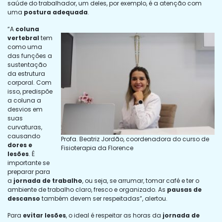
saúde do trabalhador, um deles, por exemplo, é a atenção com
uma
postura adequada
.
“A
coluna
vertebral
tem
como uma
das funções a
sustentação
da estrutura
corporal. Com
isso, predispõe
a coluna a
desvios em
suas
curvaturas,
causando
Profa. Beatriz Jordão, coordenadora do curso de
dores e
Fisioterapia da Florence
lesões
. É
importante se
preparar para
a
jornada de trabalho
, ou seja, se arrumar, tomar café e ter o
ambiente de trabalho claro, fresco e organizado. As
pausas de
descanso
também devem ser respeitadas”, alertou.
Para
evitar lesões
, o ideal é respeitar as horas da
jornada de