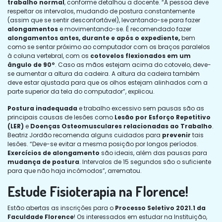
trabalho normal
, conforme detalhou a docente. “A pessoa deve
respeitar os intervalos, mudando de postura constantemente
(assim que se sentir desconfortável), levantando-se para fazer
alongamentos
e movimentando-se. É recomendado fazer
alongamentos antes, durante e após o expediente,
bem
como se sentar próximo ao computador com os braços paralelos
à coluna vertebral, com os
cotovelos flexionados em um
ângulo de 90º
. Caso as mãos estejam acima do cotovelo, deve-
se aumentar a altura da cadeira. A altura da cadeira também
deve estar ajustada para que os olhos estejam alinhados com a
parte superior da tela do computador”, explicou.
Postura inadequada
e trabalho excessivo sem pausas são as
principais causas de lesões como
Lesão por Esforço Repetitivo
(LER)
e
Doenças Osteomusculares relacionadas ao Trabalho
.
Beatriz Jordão recomenda alguns cuidados para
prevenir
tais
lesões. “Deve-se evitar a mesma posição por longos períodos.
Exercícios de alongamento
são ideais, além das pausas para
mudança de postura
. Intervalos de 15 segundos são o suficiente
para que não haja incômodos”, arrematou.
Estude Fisioterapia na Florence!
Estão abertas as inscrições para o
Processo Seletivo 2021.1 da
Faculdade Florence
! Os interessados em estudar na Instituição,