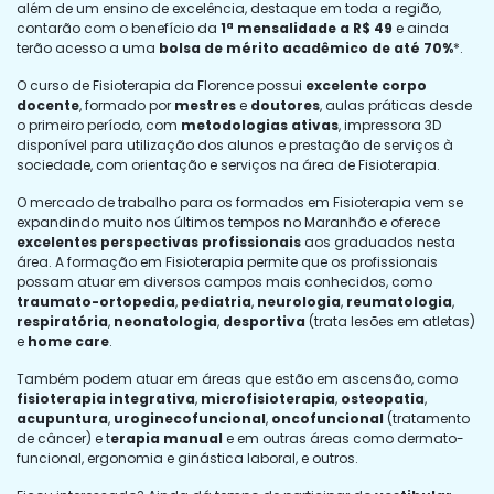
além de um ensino de excelência, destaque em toda a região,
contarão com o benefício da
1ª mensalidade a R$ 49
e ainda
terão acesso a uma
bolsa de mérito acadêmico de até 70%
*.
O curso de Fisioterapia da Florence possui
excelente corpo
docente
, formado por
mestres
e
doutores
, aulas práticas desde
o primeiro período, com
metodologias ativas
, impressora 3D
disponível para utilização dos alunos e prestação de serviços à
sociedade, com orientação e serviços na área de Fisioterapia.
O mercado de trabalho para os formados em Fisioterapia vem se
expandindo muito nos últimos tempos no Maranhão e oferece
excelentes perspectivas profissionais
aos graduados nesta
área. A formação em Fisioterapia permite que os profissionais
possam atuar em diversos campos mais conhecidos, como
traumato-ortopedia
,
pediatria
,
neurologia
,
reumatologia
,
respiratória
,
neonatologia
,
desportiva
(trata lesões em atletas)
e
home care
.
Também podem atuar em áreas que estão em ascensão, como
fisioterapia integrativa
,
microfisioterapia
,
osteopatia
,
acupuntura
,
uroginecofuncional
,
oncofuncional
(tratamento
de câncer) e t
erapia manual
e em outras áreas como dermato-
funcional, ergonomia e ginástica laboral, e outros.