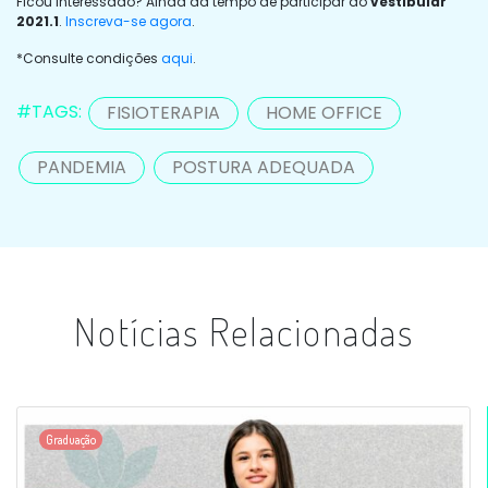
Ficou interessado? Ainda dá tempo de participar do
vestibular
2021.1
.
Inscreva-se agora
.
*Consulte condições
aqui
.
#TAGS:
FISIOTERAPIA
HOME OFFICE
PANDEMIA
POSTURA ADEQUADA
Notícias Relacionadas
Graduação