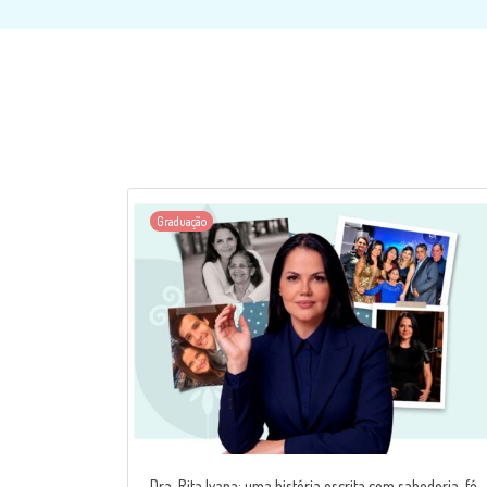
Graduação
Dra. Rita Ivana: uma história escrita com sabedoria, fé,