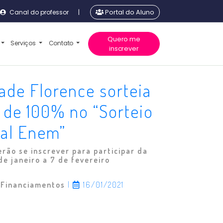
Canal do professor
|
Portal do Aluno
Quero me
Serviços
Contato
inscrever
ade Florence sorteia
 de 100% no “Sorteio
ial Enem”
rão se inscrever para participar da
de janeiro a 7 de fevereiro
 Financiamentos
|
16/01/2021