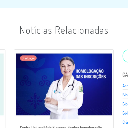
Notícias Relacionadas
Graduação
CA
Adm
Bib
Bio
Bol
Ciê
Centro Universitário Florence divulga homologação