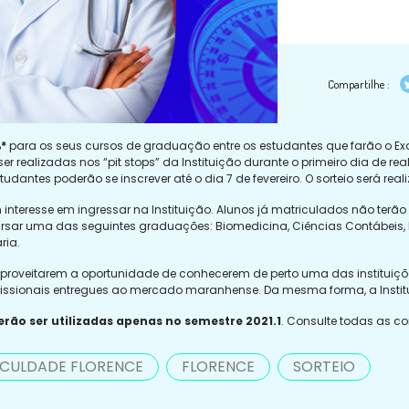
Compartilhe :
%*
para os seus cursos de graduação entre os estudantes que farão o E
o ser realizadas nos “pit stops” da Instituição durante o primeiro dia de
udantes poderão se inscrever até o dia 7 de fevereiro. O sorteio será reali
nteresse em ingressar na Instituição. Alunos já matriculados não terão
ursar uma das seguintes graduações: Biomedicina, Ciências Contábeis, D
ria.
proveitarem a oportunidade de conhecerem de perto uma das instituições
fissionais entregues ao mercado maranhense. Da mesma forma, a Instit
rão ser utilizadas apenas no semestre 2021.1
. Consulte todas as c
CULDADE FLORENCE
FLORENCE
SORTEIO