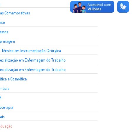
A
as Comemorativas
eito
essos
fermagem
. Técnica em Instrumentação Cirúrgica
ecialização em Enfermagem do Trabalho
ecialização em Enfermagem do Trabalho
ética e Cosmética
rmácia
S
ioterapia
ais
aduação