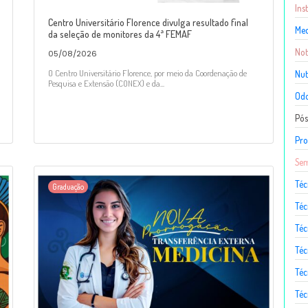
Ins
Centro Universitário Florence divulga resultado final
Med
da seleção de monitores da 4ª FEMAF
Not
05/08/2026
O Centro Universitário Florence, por meio da Coordenação de
Nut
Pesquisa e Extensão (CONEX) e da...
Odo
Pó
Pro
Sem
Téc
Graduação
Téc
Téc
Téc
Té
Téc