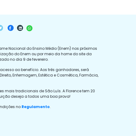
xame Nacional do Ensino Médio (Enem) nos próximos
 realização do Enem ou por meio da home do site da
zado no dia 9 de fevereiro.
 acesso ao benefício. Aos três ganhadores, será
ireito, Enfermagem, Estética e Cosmética, Farmácia,
 mais tradicionais de São Luís. A Florence tem 20
uição deseja a todos uma boa prova!
ondições no
Regulamento
.