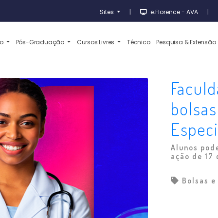
Sites
|
e.Florence - AVA
|
ão
Pós-Graduação
Cursos Livres
Técnico
Pesquisa & Extensão
Faculd
bolsas
Espec
Alunos pode
ação de 17 
Bolsas e