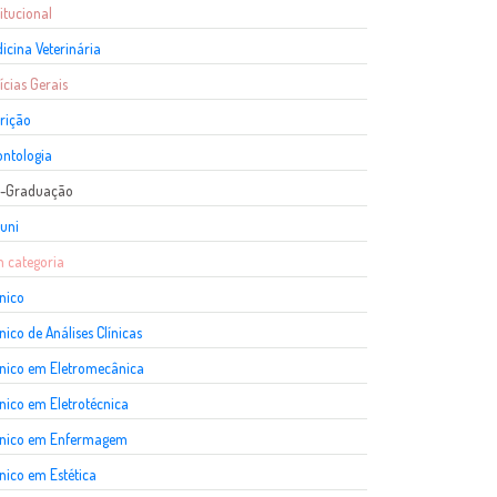
titucional
icina Veterinária
ícias Gerais
rição
ntologia
s-Graduação
uni
 categoria
nico
nico de Análises Clínicas
nico em Eletromecânica
nico em Eletrotécnica
cnico em Enfermagem
nico em Estética