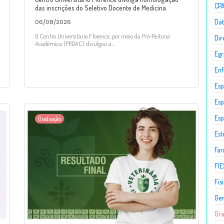
CP
das inscrições do Seletivo Docente de Medicina
Dat
06/08/2026
O Centro Universitário Florence, por meio da Pró-Reitoria
Dir
Acadêmica (PROAC), divulgou a...
Egr
En
Esp
Esp
Esp
Graduação
Est
Fa
FIE
Fis
Ger
Gr