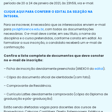
período de 20 a 24 de janeiro de 2021, às 23h59, via e-mail.
CLIQUE AQUI PARA CONFERIR O EDITAL DA SELEÇÃO NA
ÍNTEGRA.
Para se inscrever, é necessário que os interessados enviem e-mail
para
psd@florence.edu.br
, com todas as documentações
necessárias. O e-mail deve conter, em seu título, o nome da
disciplina e o curso pretendidos, conforme consta em edital. Ao
formalizar a sua inscrição, o candidato receberá um e-mail de
confirmação.
Confira a lista completa de documentos que deve constar
no e-mail de inscrição:
– Ficha de inscrição devidamente preenchida (ANEXO II do
edital
);
– Cópia do documento oficial de identidade (com foto);
– Comprovante de Residência;
– Currículo Lattes devidamente comprovado (cópia do Diploma de
graduação e pós-graduação).
Estão sendo ofertadas vagas para docentes dos cursos de
Biomedicina, Ciências Contábeis, Direito, Enfermagem, Estética e