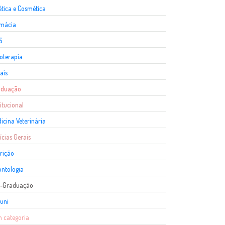
ética e Cosmética
rmácia
S
ioterapia
ais
aduação
titucional
icina Veterinária
ícias Gerais
rição
ntologia
s-Graduação
uni
 categoria