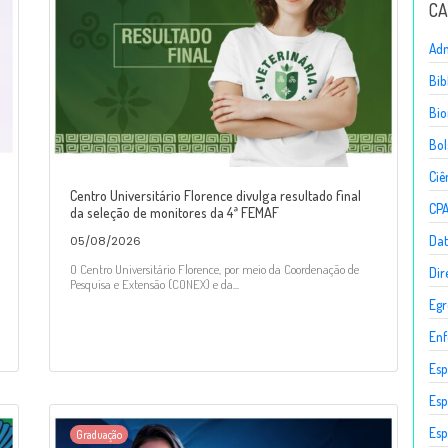
CA
Adm
Bib
Bio
Bol
Ciê
Centro Universitário Florence divulga resultado final
CP
da seleção de monitores da 4ª FEMAF
Dat
05/08/2026
O Centro Universitário Florence, por meio da Coordenação de
Dir
Pesquisa e Extensão (CONEX) e da...
Egr
En
Esp
Esp
Esp
Graduação