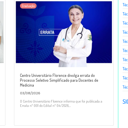
Téc
Graduação
Téc
Téc
Téc
Té
Téc
Téc
Téc
Centro Universitário Florence divulga errata do
Téc
Processo Seletivo Simplificado para Docentes de
Medicina
Téc
03/08/2026
SI
O Centro Universitário Florence informa que foi publicada a
Errata nº 001 do Edital nº 04/2026,...