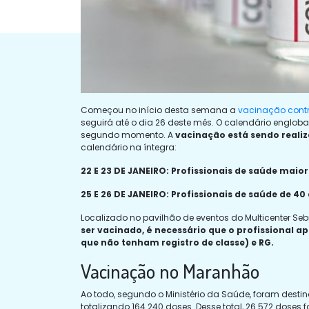
Começou no início desta semana a
vacinação cont
seguirá até o dia 26 deste mês. O calendário englo
segundo momento. A
vacinação está sendo reali
calendário na íntegra:
22 E 23 DE JANEIRO: Profissionais de saúde maio
25 E 26 DE JANEIRO: Profissionais de saúde de 40
Localizado no pavilhão de eventos do Multicenter Se
ser vacinado, é necessário que o profissional 
que não tenham registro de classe) e RG.
Vacinação no Maranhão
Ao todo, segundo o Ministério da Saúde, foram dest
totalizando 164.240 doses. Desse total, 26.572 dose