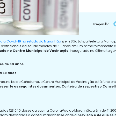
Compartilhe :
ra a Covid-19 no estado do Maranhão
e, em São Luís, a Prefeitura Munici
ba profissionais da saúde maiores de 60 anos em um primeiro momento e
zada no Centro Municipal de Vacinação
, inaugurado na última terça-
res de 60 anos
 a 59 anos
brae, no bairro Cohafuma, o Centro Municipal de Vacinação está funcion
apresente os seguintes documentos: Carteira do respectivo Conse
inadas 123.040 doses da vacina CoronaVac ao Maranhão, além de 41.20
s foram destinadas à capital maranhense, onde a
previsão é de que se