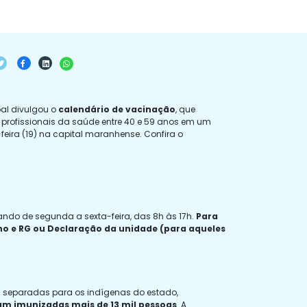
pal divulgou o
calendário de vacinação
, que
 profissionais da saúde entre 40 e 59 anos em um
feira (19) na capital maranhense. Confira o
ando de segunda a sexta-feira, das 8h às 17h.
Para
lho e RG ou Declaração da unidade (para aqueles
0 separadas para os indígenas do estado,
jam imunizadas mais de 13 mil pessoas
. A