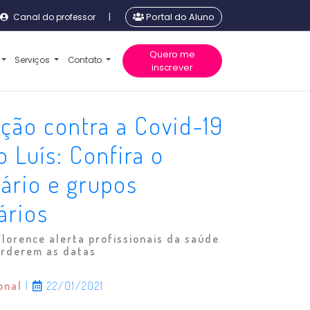
Canal do professor
|
Portal do Aluno
Quero me
Serviços
Contato
inscrever
ção contra a Covid-19
 Luís: Confira o
ário e grupos
tários
lorence alerta profissionais da saúde
erderem as datas
ional
|
22/01/2021