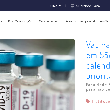
Sites
|
e.Florence - AVA
|
ão
Pós-Graduação
Cursos Livres
Técnico
Pesquisa & Extensão
Vacina
em São
calend
priori
Faculdade F
para não p
Instituc