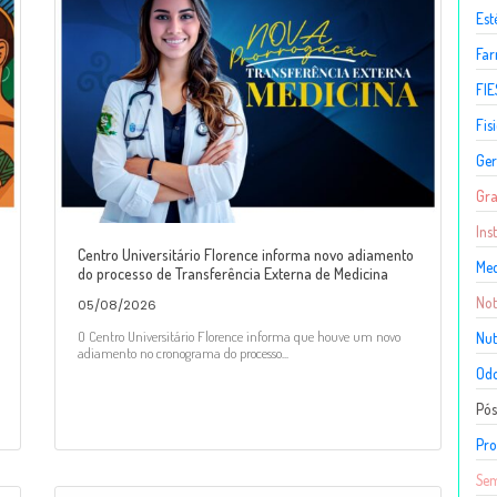
Est
Fa
FIE
Fis
Ger
Gr
Ins
Centro Universitário Florence informa novo adiamento
Med
do processo de Transferência Externa de Medicina
Not
05/08/2026
O Centro Universitário Florence informa que houve um novo
Nut
adiamento no cronograma do processo...
Odo
Pó
Pro
Sem