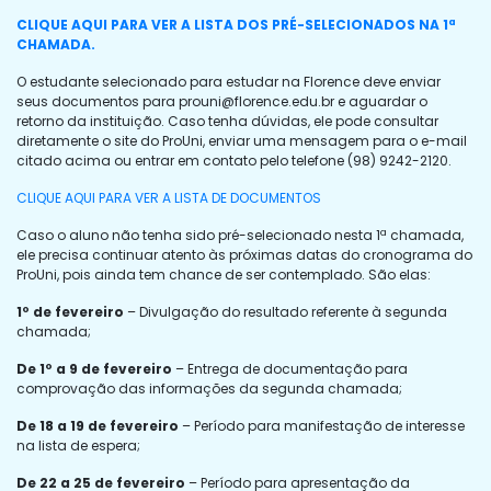
CLIQUE AQUI PARA VER A LISTA DOS PRÉ-SELECIONADOS NA 1ª
CHAMADA.
O estudante selecionado para estudar na Florence deve enviar
seus documentos para
prouni@florence.edu.br
e aguardar o
retorno da instituição. Caso tenha dúvidas, ele pode consultar
diretamente o site do ProUni, enviar uma mensagem para o e-mail
citado acima ou entrar em contato pelo telefone (98) 9242-2120.
CLIQUE AQUI PARA VER A LISTA DE DOCUMENTOS
Caso o aluno não tenha sido pré-selecionado nesta 1ª chamada,
ele precisa continuar atento às próximas datas do cronograma do
ProUni, pois ainda tem chance de ser contemplado. São elas:
1º de fevereiro
– Divulgação do resultado referente à segunda
chamada;
De 1º a 9 de fevereiro
– Entrega de documentação para
comprovação das informações da segunda chamada;
De 18 a 19 de fevereiro
– Período para manifestação de interesse
na lista de espera;
De 22 a 25 de fevereiro
– Período para apresentação da