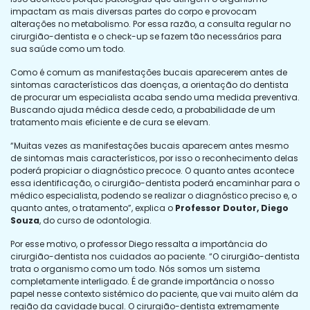
impactam as mais diversas partes do corpo e provocam
alterações no metabolismo. Por essa razão, a consulta regular no
cirurgião-dentista e o check-up se fazem tão necessários para
sua saúde como um todo.
Como é comum as manifestações bucais aparecerem antes de
sintomas característicos das doenças, a orientação do dentista
de procurar um especialista acaba sendo uma medida preventiva.
Buscando ajuda médica desde cedo, a probabilidade de um
tratamento mais eficiente e de cura se elevam.
“Muitas vezes as manifestações bucais aparecem antes mesmo
de sintomas mais característicos, por isso o reconhecimento delas
poderá propiciar o diagnóstico precoce. O quanto antes acontece
essa identificação, o cirurgião-dentista poderá encaminhar para o
médico especialista, podendo se realizar o diagnóstico preciso e, o
quanto antes, o tratamento”, explica o
Professor Doutor,
Diego
Souza
, do curso de odontologia.
Por esse motivo, o professor Diego ressalta a importância do
cirurgião-dentista nos cuidados ao paciente. “O cirurgião-dentista
trata o organismo como um todo. Nós somos um sistema
completamente interligado. É de grande importância o nosso
papel nesse contexto sistêmico do paciente, que vai muito além da
região da cavidade bucal. O cirurgião-dentista extremamente