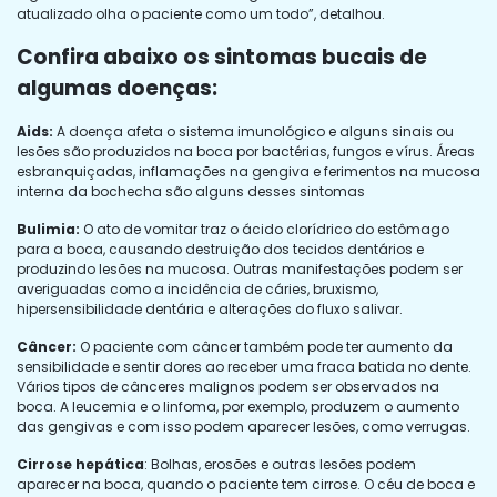
atualizado olha o paciente como um todo”, detalhou.
Confira abaixo os sintomas bucais de
algumas doenças:
Aids:
A doença afeta o sistema imunológico e alguns sinais ou
lesões são produzidos na boca por bactérias, fungos e vírus. Áreas
esbranquiçadas, inflamações na gengiva e ferimentos na mucosa
interna da bochecha são alguns desses sintomas
Bulimia:
O ato de vomitar traz o ácido clorídrico do estômago
para a boca, causando destruição dos tecidos dentários e
produzindo lesões na mucosa. Outras manifestações podem ser
averiguadas como a incidência de cáries, bruxismo,
hipersensibilidade dentária e alterações do fluxo salivar.
Câncer:
O paciente com câncer também pode ter aumento da
sensibilidade e sentir dores ao receber uma fraca batida no dente.
Vários tipos de cânceres malignos podem ser observados na
boca. A leucemia e o linfoma, por exemplo, produzem o aumento
das gengivas e com isso podem aparecer lesões, como verrugas.
Cirrose hepática
: Bolhas, erosões e outras lesões podem
aparecer na boca, quando o paciente tem cirrose. O céu de boca e