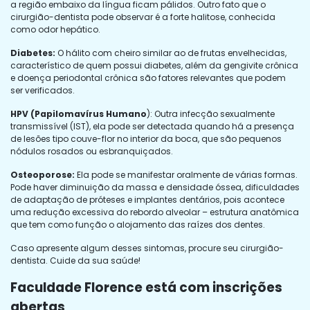
a região embaixo da língua ficam pálidos. Outro fato que o
cirurgião-dentista pode observar é a forte halitose, conhecida
como odor hepático.
Diabetes:
O hálito com cheiro similar ao de frutas envelhecidas,
característico de quem possui diabetes, além da gengivite crônica
e doença periodontal crônica são fatores relevantes que podem
ser verificados.
HPV (Papilomavírus Humano
): Outra infecção sexualmente
transmissível (IST), ela pode ser detectada quando há a presença
de lesões tipo couve-flor no interior da boca, que são pequenos
nódulos rosados ou esbranquiçados.
Osteoporose:
Ela pode se manifestar oralmente de várias formas.
Pode haver diminuição da massa e densidade óssea, dificuldades
de adaptação de próteses e implantes dentários, pois acontece
uma redução excessiva do rebordo alveolar – estrutura anatômica
que tem como função o alojamento das raízes dos dentes.
Caso apresente algum desses sintomas, procure seu cirurgião-
dentista. Cuide da sua saúde!
Faculdade Florence está com inscrições
abertas