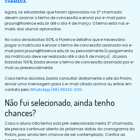
CHAMADA.
Agora, os estudantes que foram aprovados na 2ª chamada
devem assinar o termo de concessão e enviar por e-mail para
prouni@florence.edu.br
até o dia 4 de março. O termo está nos e-
mails dos alunos aprovados.
No caso de bolsistas 50%, a Florence detalha que é necessário
pagar a matrícula e enviar o termo de concessão assinado via e-
mail para
prouni@florence.edu.br
ou pessoalmente (o pagamento
da matrícula deve ser realizado até o dia 5 de março). Já para
bolsistas 100%, basta enviar o termo de concessão assinado por e-
mail ou presencialmente.
Caso tenha dúvidas, basta consultar diretamente o site do ProUni,
enviar uma mensagem para o e-mail citado acima ou entrar em
contato pelo
WhatsApp (98) 99242-2120
.
Não fui selecionado, ainda tenho
chances?
Caso o aluno não tenha sido pré-selecionado nesta 2ª chamada,
ele precisa continuar atento às próximas datas do cronograma do
ProUni, pois ainda tem chance de ser contemplado. Confira as