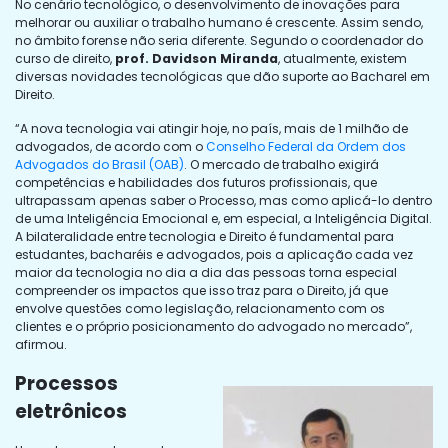
No cenário tecnológico, o desenvolvimento de inovações para
melhorar ou auxiliar o trabalho humano é crescente. Assim sendo,
no âmbito forense não seria diferente. Segundo o coordenador do
curso de direito,
prof. Davidson Miranda
, atualmente, existem
diversas novidades tecnológicas que dão suporte ao Bacharel em
Direito.
“A nova tecnologia vai atingir hoje, no país, mais de 1 milhão de
advogados, de acordo com o
Conselho Federal da Ordem dos
Advogados do Brasil (OAB)
. O mercado de trabalho exigirá
competências e habilidades dos futuros profissionais, que
ultrapassam apenas saber o Processo, mas como aplicá-lo dentro
de uma Inteligência Emocional e, em especial, a Inteligência Digital.
A bilateralidade entre tecnologia e Direito é fundamental para
estudantes, bacharéis e advogados, pois a aplicação cada vez
maior da tecnologia no dia a dia das pessoas torna especial
compreender os impactos que isso traz para o Direito, já que
envolve questões como legislação, relacionamento com os
clientes e o próprio posicionamento do advogado no mercado”,
afirmou.
Processos
eletrônicos