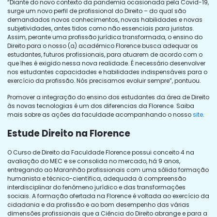
“Diante do novo contexto da pandemia ocasionada pela Covid-19,
surge um novo perfil de profissional do Direito – do qual são
demandados novos conhecimentos, novas habilidades e novas
subjetividades, antes tidos como não essenciais para juristas.
Assim, perante uma profissão jurídica transformada, o ensino do
Direito para o nosso (a) acadêmico Florence busca adequar os
estudantes, futuros profissionais, para atuarem de acordo com o
que lhes é exigido nessa nova realidade. É necessário desenvolver
nos estudantes capacidades e habilidades indispensáveis para o
exercício da profissão. Nós precisamos evoluir sempre”, pontuou.
Promover a integração do ensino dos estudantes da área de Direito
às novas tecnologias é um dos diferencias da Florence. Saiba
mais sobre as ações da faculdade acompanhando o nosso
site
.
Estude Direito na Florence
O Curso de Direito da Faculdade Florence possui conceito 4 na
avaliação do MEC e se consolida no mercado, há 9 anos,
entregando ao Maranhão profissionais com uma sólida formação
humanista e técnico-científica, adequada à compreensão
interdisciplinar do fenômeno jurídico e das transformações
sociais. A formação ofertada na Florence é voltada ao exercício da
cidadania e da profissão e ao bom desempenho das várias
dimensões profissionais que a Ciência do Direito abrange e para a