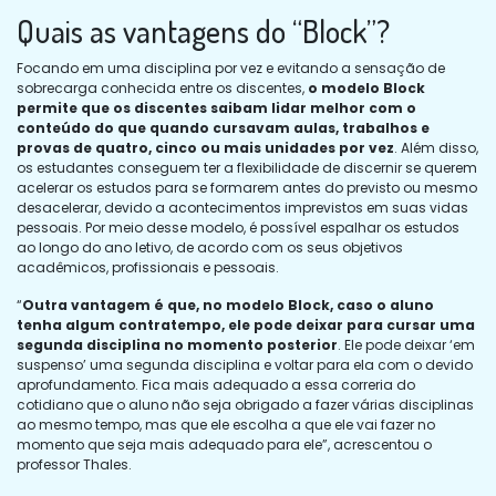
Quais as vantagens do “Block”?
Focando em uma disciplina por vez e evitando a sensação de
sobrecarga conhecida entre os discentes,
o modelo Block
permite que os discentes saibam lidar melhor com o
conteúdo do que quando cursavam aulas, trabalhos e
provas de quatro, cinco ou mais unidades por vez
. Além disso,
os estudantes conseguem ter a flexibilidade de discernir se querem
acelerar os estudos para se formarem antes do previsto ou mesmo
desacelerar, devido a acontecimentos imprevistos em suas vidas
pessoais. Por meio desse modelo, é possível espalhar os estudos
ao longo do ano letivo, de acordo com os seus objetivos
acadêmicos, profissionais e pessoais.
“
Outra vantagem é que, no modelo Block, caso o aluno
tenha algum contratempo, ele pode deixar para cursar uma
segunda disciplina no momento posterior
. Ele pode deixar ‘em
suspenso’ uma segunda disciplina e voltar para ela com o devido
aprofundamento. Fica mais adequado a essa correria do
cotidiano que o aluno não seja obrigado a fazer várias disciplinas
ao mesmo tempo, mas que ele escolha a que ele vai fazer no
momento que seja mais adequado para ele”, acrescentou o
professor Thales.