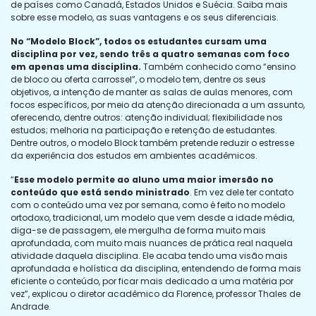
de países como Canadá, Estados Unidos e Suécia. Saiba mais
sobre esse modelo, as suas vantagens e os seus diferenciais.
No “Modelo Block”, todos os estudantes cursam uma
disciplina por vez, sendo três a quatro semanas com foco
em apenas uma disciplina.
Também conhecido como “ensino
de bloco ou oferta carrossel”, o modelo tem, dentre os seus
objetivos, a intenção de manter as salas de aulas menores, com
focos específicos, por meio da atenção direcionada a um assunto,
oferecendo, dentre outros: atenção individual; flexibilidade nos
estudos; melhoria na participação e retenção de estudantes.
Dentre outros, o modelo Block também pretende reduzir o estresse
da experiência dos estudos em ambientes acadêmicos.
“
Esse modelo permite ao aluno uma maior imersão no
conteúdo que está sendo ministrado
. Em vez dele ter contato
com o conteúdo uma vez por semana, como é feito no modelo
ortodoxo, tradicional, um modelo que vem desde a idade média,
diga-se de passagem, ele mergulha de forma muito mais
aprofundada, com muito mais nuances de prática real naquela
atividade daquela disciplina. Ele acaba tendo uma visão mais
aprofundada e holística da disciplina, entendendo de forma mais
eficiente o conteúdo, por ficar mais dedicado a uma matéria por
vez”, explicou o diretor acadêmico da Florence, professor Thales de
Andrade.