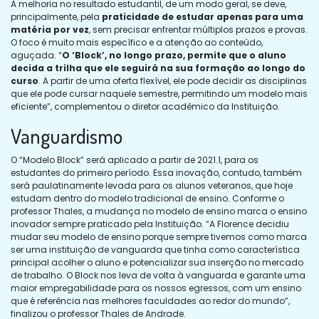
A melhoria no resultado estudantil, de um modo geral, se deve,
principalmente, pela
praticidade de estudar apenas para uma
matéria por vez
, sem precisar enfrentar múltiplos prazos e provas.
O foco é muito mais específico e a atenção ao conteúdo,
aguçada. “
O ‘Block’, no longo prazo, permite que o aluno
decida a trilha que ele seguirá na sua formação ao longo do
curso
. A partir de uma oferta flexível, ele pode decidir as disciplinas
que ele pode cursar naquele semestre, permitindo um modelo mais
eficiente”, complementou o diretor acadêmico da Instituição.
Vanguardismo
O “Modelo Block” será aplicado a partir de 2021.1, para os
estudantes do primeiro período. Essa inovação, contudo, também
será paulatinamente levada para os alunos veteranos, que hoje
estudam dentro do modelo tradicional de ensino. Conforme o
professor Thales, a mudança no modelo de ensino marca o ensino
inovador sempre praticado pela Instituição. “A Florence decidiu
mudar seu modelo de ensino porque sempre tivemos como marca
ser uma instituição de vanguarda que tinha como característica
principal acolher o aluno e potencializar sua inserção no mercado
de trabalho. O Block nos leva de volta à vanguarda e garante uma
maior empregabilidade para os nossos egressos, com um ensino
que é referência nas melhores faculdades ao redor do mundo”,
finalizou o professor Thales de Andrade.