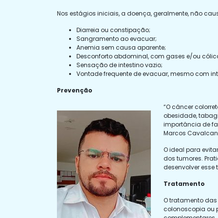
Nos estágios iniciais, a doença, geralmente, não c
Diarreia ou constipação;
Sangramento ao evacuar;
Anemia sem causa aparente;
Desconforto abdominal, com gases e/ou cólic
Sensação de intestino vazio;
Vontade frequente de evacuar, mesmo com inte
Prevenção
“O câncer colorre
obesidade, tabag
importância de fa
Marcos Cavalcant
O ideal para evit
dos tumores. Prat
desenvolver esse 
Tratamento
O tratamento das 
colonoscopia ou 
complementares. Q