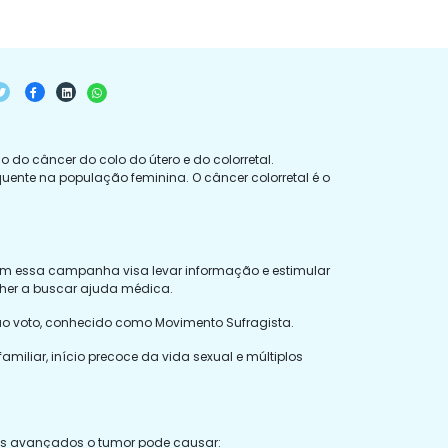
o câncer do colo do útero e do colorretal.
quente na população feminina. O câncer colorretal é o
com essa campanha visa levar informação e estimular
her a buscar ajuda médica.
o ao voto, conhecido como Movimento Sufragista.
amiliar, início precoce da vida sexual e múltiplos
ais avançados o tumor pode causar: