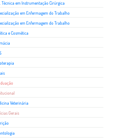
. Técnica em Instrumentação Cirúrgica
ecialização em Enfermagem do Trabalho
ecialização em Enfermagem do Trabalho
ética e Cosmética
rmácia
S
ioterapia
ais
aduação
titucional
icina Veterinária
ícias Gerais
rição
ntologia