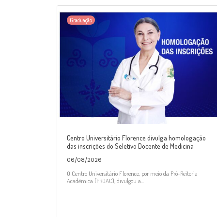
Graduação
Centro Universitário Florence divulga homologação
das inscrições do Seletivo Docente de Medicina
06/08/2026
O Centro Universitário Florence, por meio da Pró-Reitoria
Acadêmica (PROAC), divulgou a...