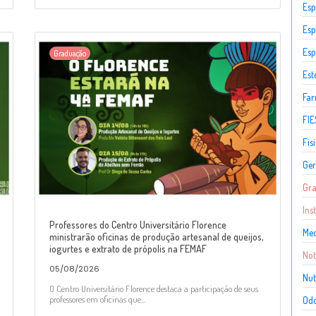
Esp
Esp
Esp
Graduação
Est
Fa
FIE
Fis
Ger
Gr
Ins
Professores do Centro Universitário Florence
Med
ministrarão oficinas de produção artesanal de queijos,
iogurtes e extrato de própolis na FEMAF
Not
05/08/2026
Nut
O Centro Universitário Florence destaca a participação de seus
professores em oficinas que...
Odo