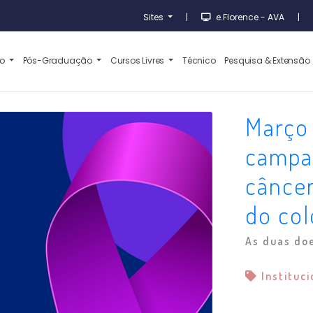
Sites
|
e.Florence - AVA
|
ão
Pós-Graduação
Cursos Livres
Técnico
Pesquisa & Extensão
Março 
campa
câncer
do col
As duas doe
Instituc