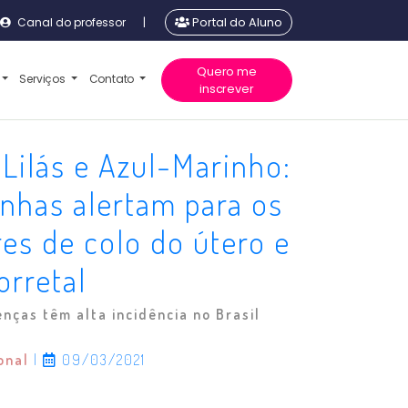
Canal do professor
|
Portal do Aluno
Quero me
Serviços
Contato
inscrever
Lilás e Azul-Marinho:
nhas alertam para os
es de colo do útero e
orretal
nças têm alta incidência no Brasil
ional
|
09/03/2021