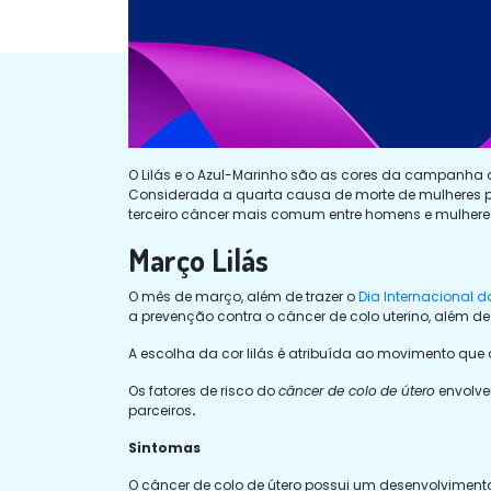
O Lilás e o Azul-Marinho são as cores da campanha 
Considerada a quarta causa de morte de mulheres por 
terceiro câncer mais comum entre homens e mulheres
Março Lilás
O mês de março, além de trazer o
Dia Internacional d
a prevenção contra o câncer de colo uterino, além de 
A escolha da cor lilás é atribuída ao movimento que 
Os fatores de risco do
câncer de colo
de útero
envolve
parceiros
.
Sintomas
O
câncer de colo de útero possui um desenvolviment