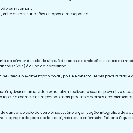
 odores incomuns;
l, entre as menstruações ou após a menopausa;
ento do câncer de colo de útero, é decorrente de relações sexuais e a m
ransmissíveis) é o uso da camisinha
.
o de útero
é o exame Papanicolau, pois ele
detecta lesões precursoras 
que têm/tiveram uma vida sexual ativa, realizem o exame preventivo a ca
rio repetir o exame em um período mais próximo e exames complementa
 de câncer de colo do útero é necessário organização, integralidade e 
ais apropriado para cada caso”, resaltou a enfermeira Tatiana Siqueira