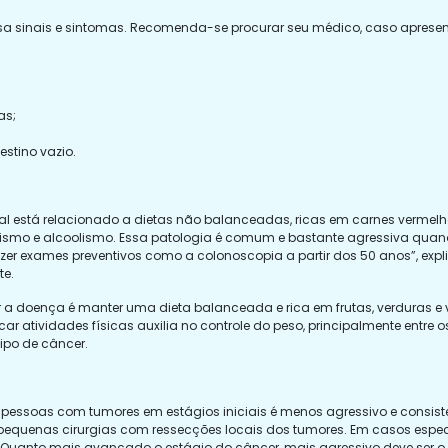
ausa sinais e sintomas. Recomenda-se procurar seu médico, caso aprese
as;
stino vazio.
tal está relacionado a dietas não balanceadas, ricas em carnes vermel
ismo e alcoolismo. Essa patologia é comum e bastante agressiva quand
zer exames preventivos como a colonoscopia a partir dos 50 anos”, exp
e.
ar a doença é manter uma dieta balanceada e rica em frutas, verduras e 
icar atividades físicas auxilia no controle do peso, principalmente entr
tipo de câncer.
pessoas com tumores em estágios iniciais é menos agressivo e consiste 
pequenas cirurgias com ressecções locais dos tumores. Em casos espec
uanto mais avançado o estágio do câncer, mais agressivo deve ser o t