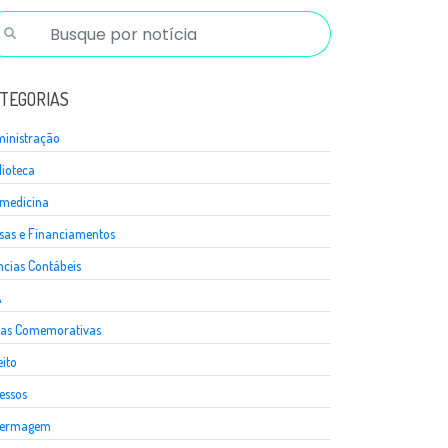
TEGORIAS
inistração
lioteca
medicina
sas e Financiamentos
ncias Contábeis
A
as Comemorativas
eito
essos
fermagem