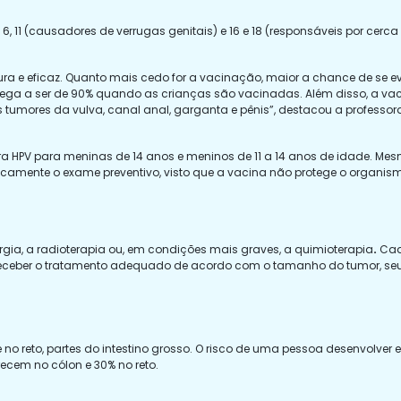
6, 11 (causadores de verrugas genitais) e 16 e 18 (responsáveis por cerc
ra e eficaz. Quanto mais cedo for a vacinação, maior a chance de se ev
hega a ser de 90% quando as crianças são vacinadas. Além disso, a v
 tumores da vulva, canal anal, garganta e pênis”, destacou a professor
tra HPV para meninas de 14 anos e meninos de 11 a 14 anos de idade.
Mes
dicamente o exame preventivo, visto que a vacina não protege o organis
gia, a radioterapia ou, em condições mais graves, a quimioterapia
.
Cad
ceber o tratamento adequado de acordo com o tamanho do tumor, seu
no reto, partes do intestino grosso. O risco de uma pessoa desenvolver e
cem no cólon e 30% no reto.