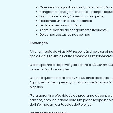
Corrimento vaginal anormal, com coloração e
Sangramento vaginal durante a relação sexua
Dor durante a relação sexual ou na pelve;
Problemas urinários ou intestinais;
Perda de peso involuntária;
Anemia, devido ao sangramento frequente;
Dores nas costas ou nas pernas.
Prevenção
A transmissão do vírus HPV, responsável pelo surgim
tipo de vírus (além de outras doenças sexualmente t
O principal meio de prevenção contra o
câncer de col
maneira rápida e simples.
O ideal é que mulheres entre 25 e 65 anos de idade 
Agora, se houver a presença do tumor, será necessá
biópsias.
“Para garantir a efetividade do programa de controle
serviços, com indicação para um plano terapêutico m
de Enfermagem da Faculdade Florence.