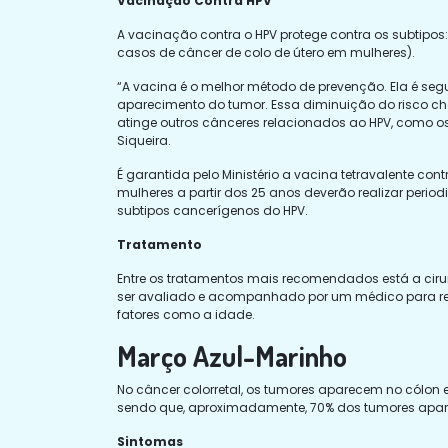
Vacinação Contra HPV
A vacinação contra o HPV protege contra os subtipos: 
casos de câncer de colo de útero em mulheres).
“A vacina é o melhor método de prevenção. Ela é segu
aparecimento do tumor. Essa diminuição do risco c
atinge outros cânceres relacionados ao HPV, como os
Siqueira.
É garantida pelo Ministério a vacina tetravalente con
mulheres a partir dos 25 anos deverão realizar perio
subtipos cancerígenos do HPV.
Tratamento
Entre os tratamentos mais recomendados está a cirur
ser avaliado e acompanhado por um médico para re
fatores como a idade.
Março Azul-Marinho
No câncer colorretal, os tumores aparecem no cólon e 
sendo que, aproximadamente, 70% dos tumores apare
Sintomas