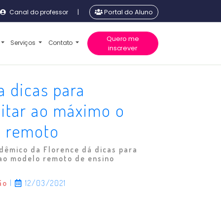
Canal do professor
|
Portal do Aluno
Quero me
Serviços
Contato
inscrever
a dicas para
itar ao máximo o
o remoto
dêmico da Florence dá dicas para
ao modelo remoto de ensino
ão
|
12/03/2021