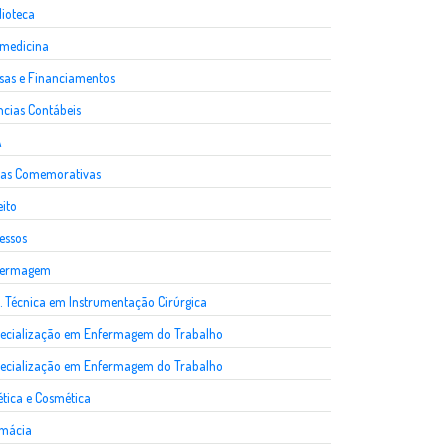
lioteca
medicina
sas e Financiamentos
ncias Contábeis
A
as Comemorativas
eito
essos
fermagem
. Técnica em Instrumentação Cirúrgica
ecialização em Enfermagem do Trabalho
ecialização em Enfermagem do Trabalho
ética e Cosmética
rmácia