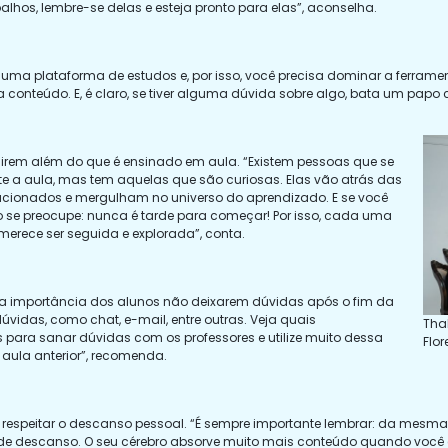
lhos, lembre-se delas e esteja pronto para elas”, aconselha.
ma plataforma de estudos e, por isso, você precisa dominar a ferramenta
onteúdo. E, é claro, se tiver alguma dúvida sobre algo, bata um papo co
 irem além do que é ensinado em aula. “Existem pessoas que se
e a aula, mas tem aquelas que são curiosas. Elas vão atrás das
elacionados e mergulham no universo do aprendizado. E se você
 se preocupe: nunca é tarde para começar! Por isso, cada uma
erece ser seguida e explorada”, conta.
a a importância dos alunos não deixarem dúvidas após o fim da
úvidas, como chat, e-mail, entre outras. Veja quais
Tha
 para sanar dúvidas com os professores e utilize muito dessa
Flo
aula anterior”, recomenda.
 respeitar o descanso pessoal. “É sempre importante lembrar: da mesma
e de descanso. O seu cérebro absorve muito mais conteúdo quando você 