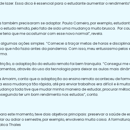
de lazer. Essa dica é essencial para o estudante aumentar o rendimento”,
ambém precisaram se adaptar. Paula Carneiro, por exemplo, estudante 
l o estudo remoto, pelo fato de sido uma mudança muito brusca. Por c
e teria que me acostumar com esse novo normal”, revela.
u algumas ações simples. “Comecei a traçar metas de horas e disciplina
coisa que não fazia antes da pandemia. Com isso, meu entusiasmo pelos 
irma.
rição, a adaptação do estudo remoto foi bem tranquila. “Consegui me
mentas, através do uso da tecnologia para deixar as aulas mais dinâmi
ia Amorim, conta que a adaptação ao ensino remoto aconteceu de forma
sa mudança tão rápida, até pra enviar trabalhos era difícil e é muito d
mudança toda tive que mudar minha maneira de estudar, procurar mét
nseguindo ter um bom rendimento nos estudos”, conta.
ra este momento, teve dois objetivos principais: preservar a saúde de e
ou adiar o semestre, por exemplo, envolveria muita coisa. A formatura, 
plica Thales