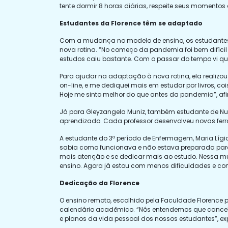
tente dormir 8 horas diárias, respeite seus momentos 
Estudantes da Florence têm se adaptado
Com a mudança no modelo de ensino, os estudantes t
nova rotina. “No começo da pandemia foi bem difíci
estudos caiu bastante. Com o passar do tempo vi qu
Para ajudar na adaptação à nova rotina, ela realizo
on-line, e me dediquei mais em estudar por livros, 
Hoje me sinto melhor do que antes da pandemia”, af
Já para Gleyzangela Muniz, também estudante de Nut
aprendizado. Cada professor desenvolveu novas ferra
A estudante do 3º período de Enfermagem, Maria Líg
sabia como funcionava e não estava preparada para es
mais atenção e se dedicar mais ao estudo. Nessa 
ensino. Agora já estou com menos dificuldades e co
Dedicação da Florence
O ensino remoto, escolhido pela Faculdade Florence pa
calendário acadêmico. “Nós entendemos que cancelar 
e planos da vida pessoal dos nossos estudantes”, ex