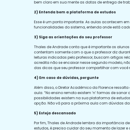
bem claro em sua mente as datas de entrega de traba
2) Entenda bem a plataforma de estudos
Esse é um ponto importante. As aulas acontecem em u
funcionalidades do sistema, entenda onde está cada c
3) Siga as orientações do seu professor
Thales de Andrade conta que é importante os alunos
contentam somente com o que o professor diz durant
leituras indicadas pelo professor, buscam artigos r
acredita não se encaixar nesse segundo modelo, não
das dicas que seu professor compartilhar com você m
4) Em caso de dúvidas, pergunte
Além disso, o Diretor Acadêmico da Florence ressalt
aula. “No ensino remoto existem ‘n’ formas de sanar d
possibilidades existem na sua plataforma de estudos
opção. Não vá para a próxima aula com dúvidas da 
5) Esteja descansado
Por fim, Thales de Andrade lembra da importância de
estudos, é preciso cuidar do seu momento de lazer 