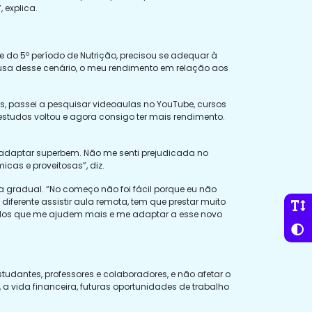
 explica.
do 5º período de Nutrição, precisou se adequar à
ausa desse cenário, o meu rendimento em relação aos
s, passei a pesquisar videoaulas no YouTube, cursos
estudos voltou e agora consigo ter mais rendimento.
 adaptar superbem. Não me senti prejudicada no
cas e proveitosas”, diz.
 gradual. “No começo não foi fácil porque eu não
iferente assistir aula remota, tem que prestar muito
odos que me ajudem mais e me adaptar a esse novo
studantes, professores e colaboradores, e não afetar o
a vida financeira, futuras oportunidades de trabalho