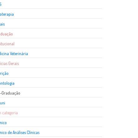
S
ioterapia
ais
aduação
titucional
icina Veterinária
ícias Gerais
rição
ntologia
s-Graduação
uni
 categoria
nico
nico de Análises Clínicas