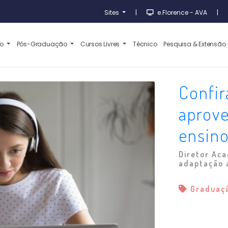
Sites
|
e.Florence - AVA
|
ão
Pós-Graduação
Cursos Livres
Técnico
Pesquisa & Extensão
Confir
aprove
ensin
Diretor Aca
adaptação 
Graduaç