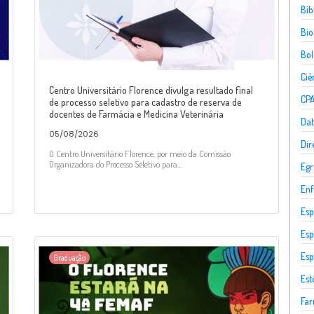
Bib
Bio
Bol
Ciê
Centro Universitário Florence divulga resultado final
CP
de processo seletivo para cadastro de reserva de
docentes de Farmácia e Medicina Veterinária
Dat
05/08/2026
Dir
O Centro Universitário Florence, por meio da Comissão
Organizadora do Processo Seletivo para...
Egr
En
Esp
Esp
Esp
Graduação
Est
Fa