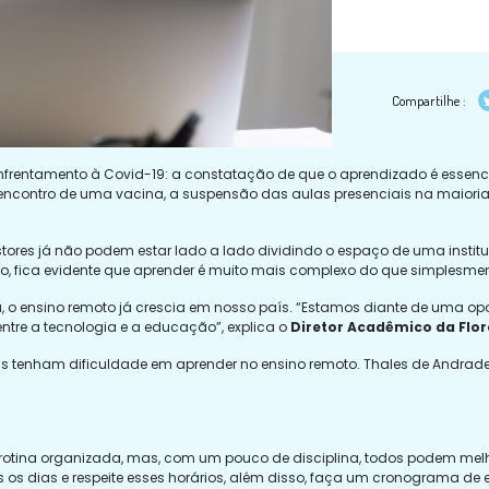
Compartilhe :
frentamento à Covid-19: a constatação de que o aprendizado é essenci
o encontro de uma vacina, a suspensão das aulas presenciais na maior
gestores já não podem estar lado a lado dividindo o espaço de uma insti
o, fica evidente que aprender é muito mais complexo do que simplesmen
o ensino remoto já crescia em nosso país. “Estamos diante de uma op
ntre a tecnologia e a educação”, explica o
Diretor Acadêmico da Flor
enham dificuldade em aprender no ensino remoto. Thales de Andrade,
tina organizada, mas, com um pouco de disciplina, todos podem melho
dos os dias e respeite esses horários, além disso, faça um cronograma