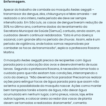
Enfermagem.
Apesar do trabalho de combate ao mosquito Aedes aegypti –
transmissor da dengue, zika, chikungunya e febre amarela – ser
realizado o ano inteiro, neste período ele deve ser sempre
intensificado. Em São Luís, os casos de dengue tiveram redução de
30% no último ano, conforme dados do levantamento da
Secretaria Municipal de Saúde (Semus), contudo, ainda assim, os
cuidados devem continuar redobrados. “Esta é uma doença
sazonal, com grande alta no período de chuvas. Assim, este é um
período de vigilância, onde todos somos responsáveis por
combater os focos de transmissão”, explica a professora Rosana
Martins.
O mosquito Aedes aegypti precisa de recipientes com água
parada para a colocação dos ovos e desenvolvimento de suas
larvas. Segundo a professora Rosana, é necessário tomar todo o
cuidado para que não existam tais condições, interrompendo o
ciclo da doença. “Não devemos ficar parados! Precisamos realizar
ações para extinguir focos de água parada para que assim não
se tenha a possibilidade do mosquito nascer. Ações como manter
bem tampados tonéis e barris de água, não deixar água
acumulada em nenhum lugar, como pneus, vasos, laje, entre
outros lugares, e colocar areia ao redor dos vasos de planta
devem ser tomadas e realizadas diariamente”, comenta.