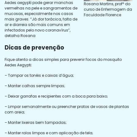
Aedes aegypti pode gerar manchas
Rosana Martins, profª do
vermelhas na pele e sangramentos de
curso de Enfermagem da
mucosas, especialmente nos casos
Faculdade Florence
mais graves. “Já dor torácica, falta de
ar e diarreia são mais comuns em
infectados pelo novo coronavírus”,
detalha Rosana
Dicas de prevenção
Fique atento a dicas simples para prevenir focos do mosquito
Aedes Aegypti:
– Tampar os tonéis e caixas d’água;
– Manter calhas sempre limpas;
– Deixar garrafas e recipientes com a boca para baixo;
– Limpar semanalmente ou preencher pratos de vasos de plantas
com areia;
– Manter lixeiras bem tampadas;
– Manter ralos limpos e com aplicação de tela;