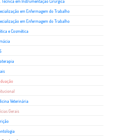
. Técnica em Instrumentação Cirúrgica
ecialização em Enfermagem do Trabalho
ecialização em Enfermagem do Trabalho
ética e Cosmética
rmácia
S
ioterapia
ais
aduação
titucional
icina Veterinária
ícias Gerais
rição
ntologia