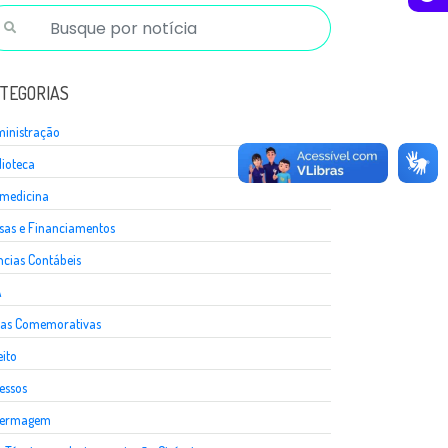
TEGORIAS
inistração
lioteca
medicina
sas e Financiamentos
ncias Contábeis
A
as Comemorativas
eito
essos
fermagem