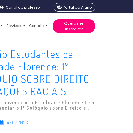
Canal do professor
|
Portal do Aluno
Quero me
Serviços
Contato
inscrever
ão Estudantes da
ade Florence: 1º
UIO SOBRE DIREITO
AÇÕES RACIAIS
de novembro, a Faculdade Florence tem
ediar o 1º Colóquio sobre Direito e...
14/11/2023