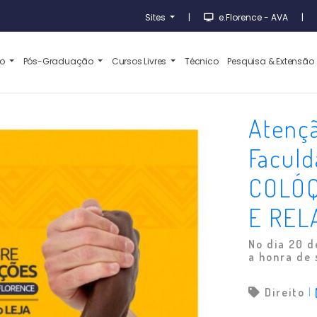
Sites
|
e.Florence - AVA
|
ão
Pós-Graduação
Cursos Livres
Técnico
Pesquisa & Extensão
Atenç
Faculd
COLÓQ
E REL
No dia 20 
a honra de s
Direito
|