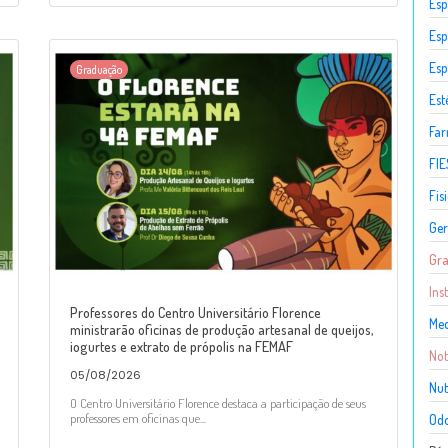
Esp
Esp
Esp
Graduação
Est
Fa
FIE
Fis
Ger
Gr
Ins
Professores do Centro Universitário Florence
Med
ministrarão oficinas de produção artesanal de queijos,
iogurtes e extrato de própolis na FEMAF
Not
05/08/2026
Nut
O Centro Universitário Florence destaca a participação de seus
professores em oficinas que...
Odo