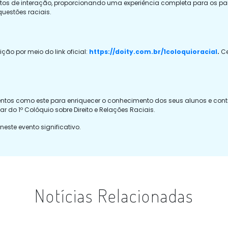
os de interação, proporcionando uma experiência completa para os par
questões raciais.
ição por meio do link oficial:
https://doity.com.br/1coloquioracial
.
Ce
entos como este para enriquecer o conhecimento dos seus alunos e con
ar do 1º Colóquio sobre Direito e Relações Raciais.
ste evento significativo.
Notícias Relacionadas