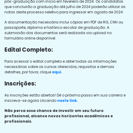
pós-graduação com início em fevereiro de 2024. Os candidatos
que concluirão a graduação até julho de 2024 poderão utilizar as
notas deste processo seletivo para ingressar em agosto de 2024.
A documentação necessária inclui cópias em PDF de RG, CNH ou
passaporte, diploma e histórico escolar de graduação. A
submissão dos documentos será realizada via upload no
formulário online disponível.
Edital Completo:
Para acessar o edital completo e obter todas as informações
necessárias sobre os cursos oferecidos, requisitos e demais
detalhes, por favor, clique
aqui.
Inscrições:
As inscrições estão abertas! Dê o próximo passo em sua carreira e
inscreva-se agora clicando
neste link.
Não perca essa chance de investir em seu futuro
profissional, alcance novos horizontes acadêmicos e
profissionais.