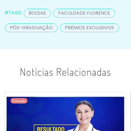
#TAGS:
BOLSAS
FACULDADE FLORENCE
PÓS-GRADUAÇÃO
PRÊMIOS EXCLUSIVOS
Notícias Relacionadas
Graduação