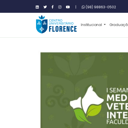
|
(98) 98863-0502
Institucional
Graduaç