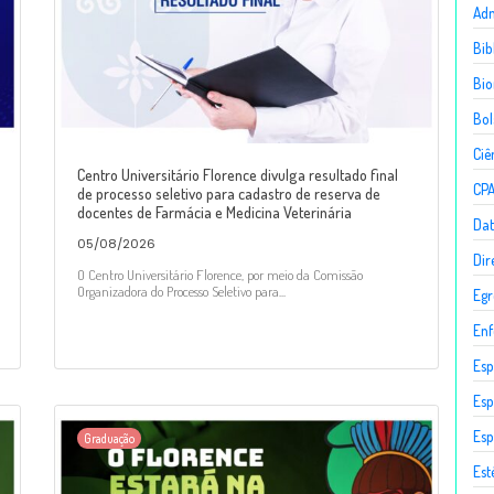
Adm
Bib
Bio
Bol
Ciê
Centro Universitário Florence divulga resultado final
CP
de processo seletivo para cadastro de reserva de
docentes de Farmácia e Medicina Veterinária
Dat
05/08/2026
Dir
O Centro Universitário Florence, por meio da Comissão
Organizadora do Processo Seletivo para...
Egr
En
Esp
Esp
Esp
Graduação
Est