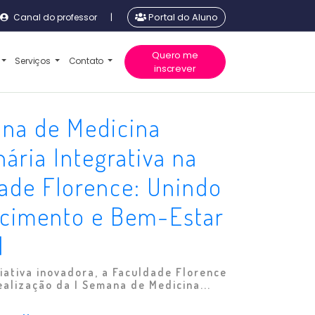
Canal do professor
|
Portal do Aluno
Quero me
Serviços
Contato
inscrever
ana de Medicina
nária Integrativa na
ade Florence: Unindo
cimento e Bem-Estar
l
iativa inovadora, a Faculdade Florence
ealização da I Semana de Medicina...