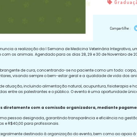
Graduaç
Compartilhe :
anuncia a realização da I Semana de Medicina Veterinária Integrativa,
com os animais. Agendado para os dias 28, 29 e 30 de Novembro de 2023
abrangente de cura, concentrando-se no paciente como um todo: corpo, 
ares, visando sempre o bem-estar geral e a qualidade de vida dos an
 atuação, incluindo alimentação natural, acupuntura, fisioterapia e h
das entre as palestrantes e o público. O evento é uma oportunidade úni
adas diretamente com a comissão organizadora, mediante pagam
uma pessoa designada, garantindo transparência e eficiência na gestão 
s e R$40,00 para profissionais.
 integralmente destinado à organização do evento, bem como ao apoio à