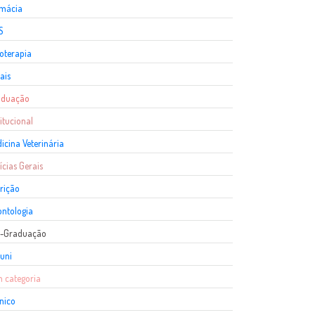
rmácia
S
ioterapia
ais
aduação
titucional
icina Veterinária
ícias Gerais
rição
ntologia
s-Graduação
uni
 categoria
nico