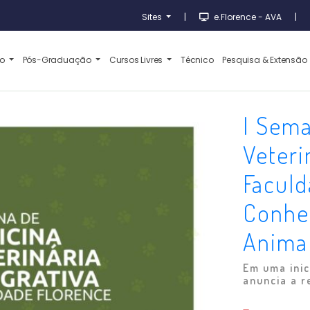
Sites
|
e.Florence - AVA
|
ão
Pós-Graduação
Cursos Livres
Técnico
Pesquisa & Extensão
I Sem
Veteri
Faculd
Conhe
Anima
Em uma inic
anuncia a r