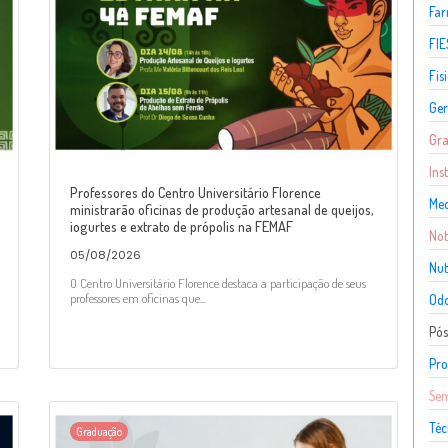
Fa
FIE
Fis
Ger
Gr
Ins
Professores do Centro Universitário Florence
Med
ministrarão oficinas de produção artesanal de queijos,
iogurtes e extrato de própolis na FEMAF
Not
05/08/2026
Nut
O Centro Universitário Florence destaca a participação de seus
professores em oficinas que...
Odo
Pó
Pro
Sem
Téc
Graduação