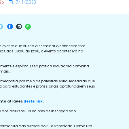
ão
|
17/11/2023
 um evento que busca disseminar o conhecimento
, das 08:00 às 12:00, o evento acontecerá no
mente e espírito. Essa prática inovadora combina
imais.
omeopatia, por meio de palestras enriquecedoras que
ca para estudantes e profissionais aprofundarem seus
ento através
deste link
.
dos recursos. Os valores de inscrição são
 formatura das turmas do 5º e 6º período. Como um