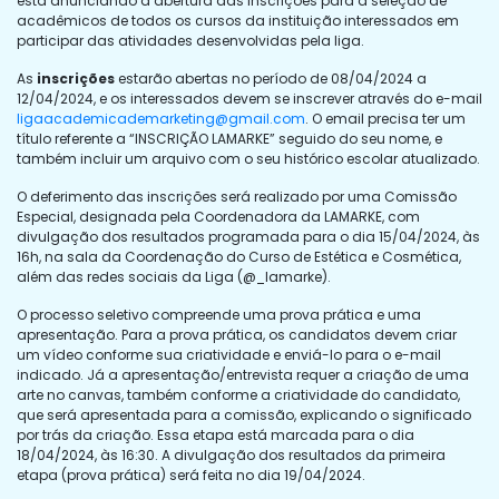
está anunciando a abertura das inscrições para a seleção de
acadêmicos de todos os cursos da instituição interessados em
participar das atividades desenvolvidas pela liga.
As
inscrições
estarão abertas no período de 08/04/2024 a
12/04/2024, e os interessados devem se inscrever através do e-mail
ligaacademicademarketing@gmail.com
. O email precisa ter um
título referente a “INSCRIÇÃO LAMARKE” seguido do seu nome, e
também incluir um arquivo com o seu histórico escolar atualizado.
O deferimento das inscrições será realizado por uma Comissão
Especial, designada pela Coordenadora da LAMARKE, com
divulgação dos resultados programada para o dia 15/04/2024, às
16h, na sala da Coordenação do Curso de Estética e Cosmética,
além das redes sociais da Liga (@_lamarke).
O processo seletivo compreende uma prova prática e uma
apresentação. Para a prova prática, os candidatos devem criar
um vídeo conforme sua criatividade e enviá-lo para o e-mail
indicado. Já a apresentação/entrevista requer a criação de uma
arte no canvas, também conforme a criatividade do candidato,
que será apresentada para a comissão, explicando o significado
por trás da criação. Essa etapa está marcada para o dia
18/04/2024, às 16:30. A divulgação dos resultados da primeira
etapa (prova prática) será feita no dia 19/04/2024.