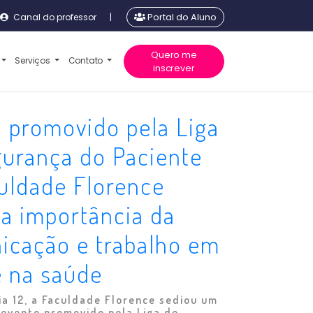
Canal do professor
|
Portal do Aluno
Quero me
Serviços
Contato
inscrever
 promovido pela Liga
urança do Paciente
uldade Florence
a importância da
icação e trabalho em
e na saúde
ia 12, a Faculdade Florence sediou um
evento promovido pela Liga de...