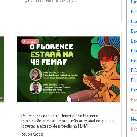
Organizadora do Processo Seletivo para...
Egr
En
Esp
Esp
Esp
Graduação
Est
Fa
FIE
Fis
Ger
Gr
Ins
Professores do Centro Universitário Florence
Med
ministrarão oficinas de produção artesanal de queijos,
iogurtes e extrato de própolis na FEMAF
Not
05/08/2026