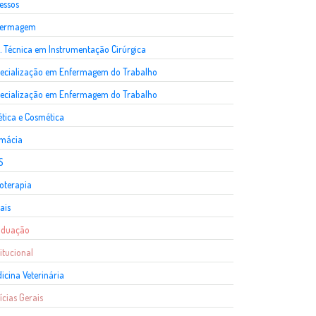
essos
fermagem
. Técnica em Instrumentação Cirúrgica
ecialização em Enfermagem do Trabalho
ecialização em Enfermagem do Trabalho
ética e Cosmética
rmácia
S
ioterapia
ais
aduação
titucional
icina Veterinária
ícias Gerais