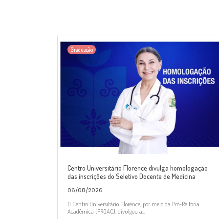
Graduação
Centro Universitário Florence divulga homologação
das inscrições do Seletivo Docente de Medicina
06/08/2026
O Centro Universitário Florence, por meio da Pró-Reitoria
Acadêmica (PROAC), divulgou a...