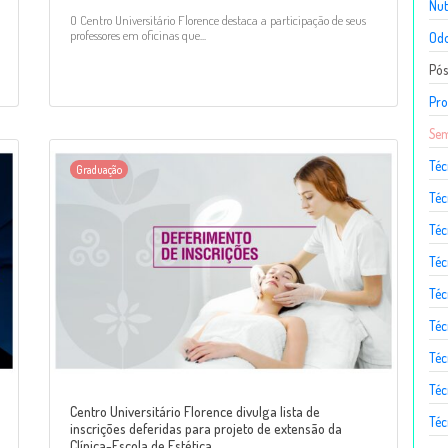
Nut
O Centro Universitário Florence destaca a participação de seus
professores em oficinas que...
Odo
Pó
Pro
Sem
Téc
Graduação
Téc
Téc
Téc
Té
Téc
Téc
Téc
Centro Universitário Florence divulga lista de
Téc
inscrições deferidas para projeto de extensão da
Clínica-Escola de Estética