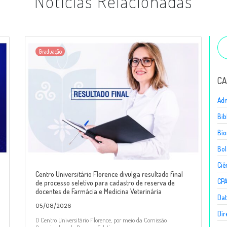
Notícias Relacionadas
Graduação
CA
Adm
Bib
Bio
Bol
Ciê
Centro Universitário Florence divulga resultado final
CP
de processo seletivo para cadastro de reserva de
docentes de Farmácia e Medicina Veterinária
Dat
05/08/2026
Dir
O Centro Universitário Florence, por meio da Comissão