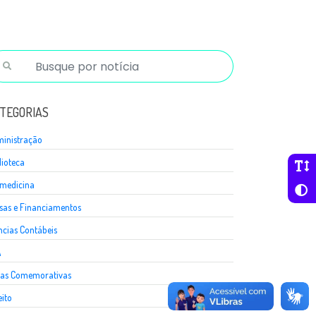
TEGORIAS
inistração
lioteca
medicina
sas e Financiamentos
ncias Contábeis
A
as Comemorativas
eito