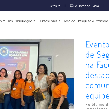
Sites
|
e.Florence - AVA
|
ão
Pós-Graduação
Cursos Livres
Técnico
Pesquisa & Extensão
Evento
de Seg
na Fac
destac
comun
equip
No último d
importante 