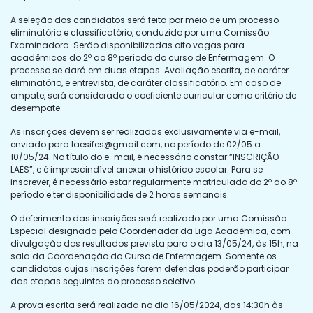
A seleção dos candidatos será feita por meio de um processo
eliminatório e classificatório, conduzido por uma Comissão
Examinadora. Serão disponibilizadas oito vagas para
acadêmicos do 2º ao 8º período do curso de Enfermagem. O
processo se dará em duas etapas: Avaliação escrita, de caráter
eliminatório, e entrevista, de caráter classificatório. Em caso de
empate, será considerado o coeficiente curricular como critério de
desempate.
As inscrições devem ser realizadas exclusivamente via e-mail,
enviado para
laesifes@gmail.com
, no período de 02/05 a
10/05/24. No título do e-mail, é necessário constar “INSCRIÇÃO
LAES”, e é imprescindível anexar o histórico escolar. Para se
inscrever, é necessário estar regularmente matriculado do 2º ao 8º
período e ter disponibilidade de 2 horas semanais.
O deferimento das inscrições será realizado por uma Comissão
Especial designada pelo Coordenador da Liga Acadêmica, com
divulgação dos resultados prevista para o dia 13/05/24, às 15h, na
sala da Coordenação do Curso de Enfermagem. Somente os
candidatos cujas inscrições forem deferidas poderão participar
das etapas seguintes do processo seletivo.
A prova escrita será realizada no dia 16/05/2024, das 14:30h às