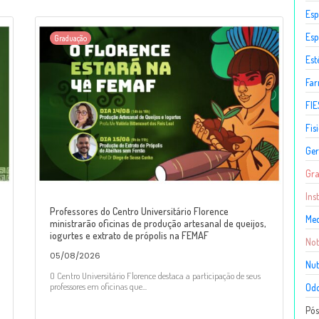
Esp
Esp
Graduação
Est
Fa
FIE
Fis
Ger
Gr
Ins
Professores do Centro Universitário Florence
Med
ministrarão oficinas de produção artesanal de queijos,
iogurtes e extrato de própolis na FEMAF
Not
05/08/2026
Nut
O Centro Universitário Florence destaca a participação de seus
professores em oficinas que...
Odo
Pó