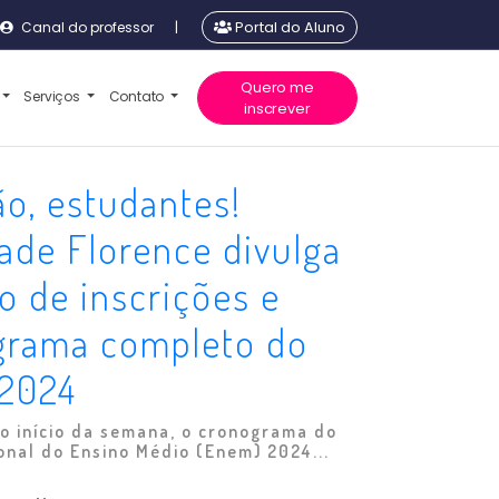
Canal do professor
|
Portal do Aluno
Quero me
Serviços
Contato
inscrever
o, estudantes!
ade Florence divulga
o de inscrições e
grama completo do
2024
o início da semana, o cronograma do
nal do Ensino Médio (Enem) 2024...