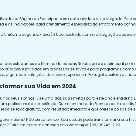
lizado na Página do Participante em data ainda a ser divulgada. Este ca
ira e as indicações para atendimento especializado e tratamento por no
l da União na segunda-feira (13), coincidindo com a divulgação dos res
r dos estudantes ao término da educação básica e é a principal porta 
ino públicas e privadas em processos seletivos e para programas como o
so, algumas instituições de ensino superior em Portugal aceitam as not
nsformar sua Vida em 2024
uir os seus sonhos. E se uma das suas metas para este ano é entrar no E
um profissional de excelência. Quem tem nota do Enem a partir da ediç
esso seletivo gratuito, com resultado imediato e que oferece bolsas de e
agora mesmo! Não perca tempo! Sua atitude pode transformar a sua histó
ões? Entre em contato conosco pelo WhatsApp: (98) 99242-2120.