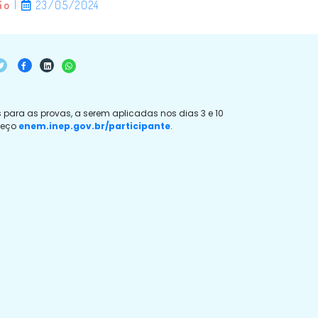
ão
|
23/05/2024
para as provas, a serem aplicadas nos dias 3 e 10
ereço
enem.inep.gov.br/participante
.