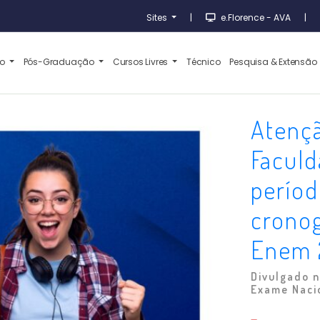
Sites
|
e.Florence - AVA
|
ão
Pós-Graduação
Cursos Livres
Técnico
Pesquisa & Extensão
Atençã
Faculd
períod
crono
Enem 
Divulgado n
Exame Nacio