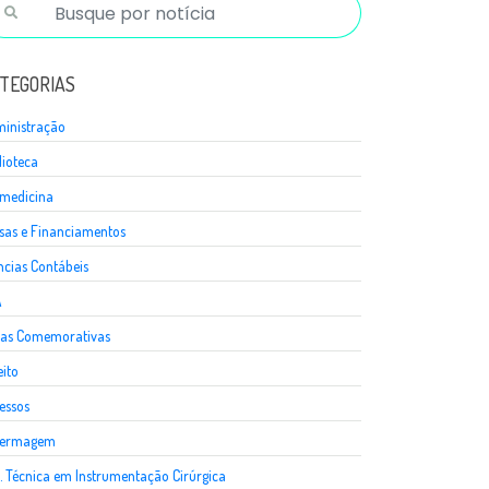
TEGORIAS
inistração
lioteca
medicina
sas e Financiamentos
ncias Contábeis
A
as Comemorativas
eito
essos
fermagem
. Técnica em Instrumentação Cirúrgica