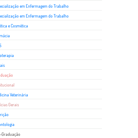
ecialização em Enfermagem do Trabalho
ecialização em Enfermagem do Trabalho
ética e Cosmética
rmácia
S
ioterapia
ais
aduação
titucional
icina Veterinária
ícias Gerais
rição
ntologia
s-Graduação