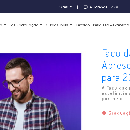
Sites
|
e.Florence - AVA
|
ão
Pós-Graduação
Cursos Livres
Técnico
Pesquisa & Extensão
Faculd
Aprese
para 2
A Faculdad
excelência
por meio...
Graduaç