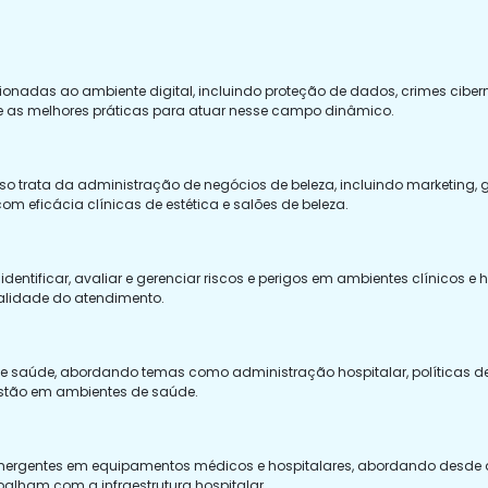
cionadas ao ambiente digital, incluindo proteção de dados, crimes ciber
 e as melhores práticas para atuar nesse campo dinâmico.
urso trata da administração de negócios de beleza, incluindo marketing
com eficácia clínicas de estética e salões de beleza.
identificar, avaliar e gerenciar riscos e perigos em ambientes clínicos e
alidade do atendimento.
 de saúde, abordando temas como administração hospitalar, políticas d
stão em ambientes de saúde.
 emergentes em equipamentos médicos e hospitalares, abordando desde 
balham com a infraestrutura hospitalar.