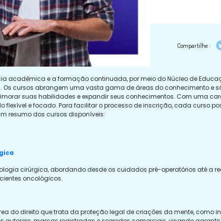
Compartilhe :
ia acadêmica e a formação continuada, por meio do Núcleo de Educação
24. Os cursos abrangem uma vasta gama de áreas do conhecimento e sã
primorar suas habilidades e expandir seus conhecimentos. Com uma carg
flexível e focado. Para facilitar o processo de inscrição, cada curso pos
um resumo dos cursos disponíveis:
gica
ologia cirúrgica, abordando desde os cuidados pré-operatórios até a r
cientes oncológicos.
rea do direito que trata da proteção legal de criações da mente, como inv
tos autorais, marcas registradas e segredos comerciais, visando garant