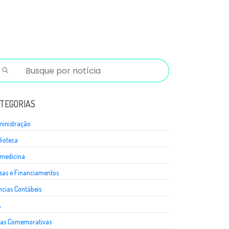
TEGORIAS
inistração
lioteca
medicina
sas e Financiamentos
ncias Contábeis
A
as Comemorativas