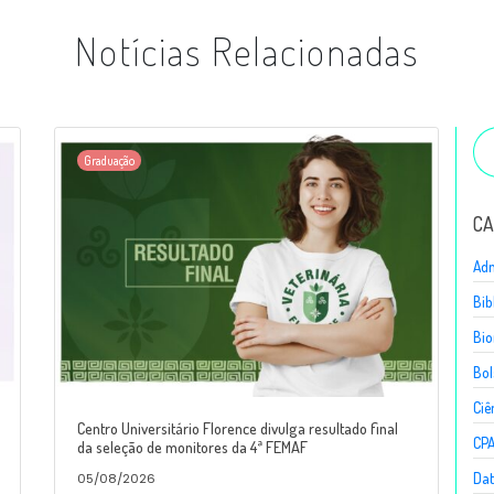
Notícias Relacionadas
Graduação
CA
Adm
Bib
Bio
Bol
Ciê
Centro Universitário Florence divulga resultado final
CP
da seleção de monitores da 4ª FEMAF
Dat
05/08/2026