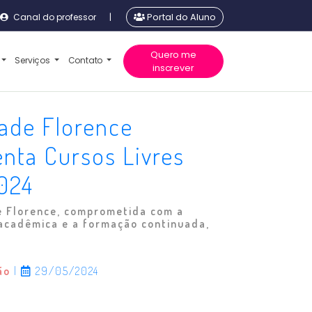
Canal do professor
|
Portal do Aluno
Quero me
Serviços
Contato
inscrever
ade Florence
nta Cursos Livres
024
e Florence, comprometida com a
 acadêmica e a formação continuada,
ão
|
29/05/2024