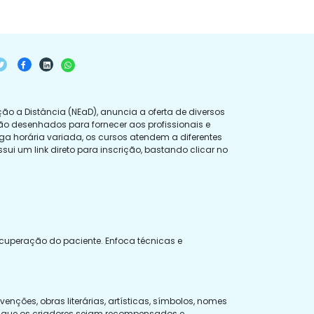
 a Distância (NEaD), anuncia a oferta de diversos
o desenhados para fornecer aos profissionais e
a horária variada, os cursos atendem a diferentes
sui um link direto para inscrição, bastando clicar no
ecuperação do paciente. Enfoca técnicas e
enções, obras literárias, artísticas, símbolos, nomes
ir que os criadores sejam recompensados e