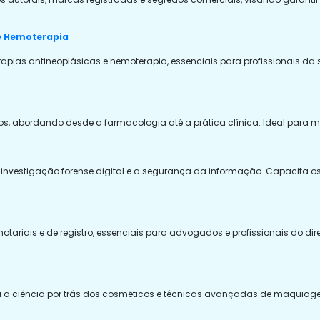
 e Hemoterapia
rapias antineoplásicas e hemoterapia, essenciais para profissionais d
cos, abordando desde a farmacologia até a prática clínica. Ideal para m
investigação forense digital e a segurança da informação. Capacita os pa
otariais e de registro, essenciais para advogados e profissionais do di
a a ciência por trás dos cosméticos e técnicas avançadas de maquiagem