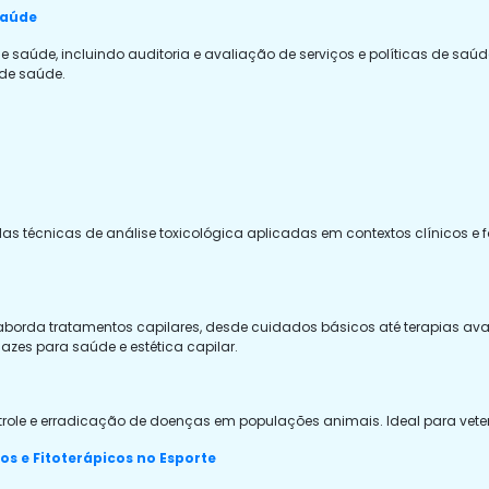
Saúde
de saúde, incluindo auditoria e avaliação de serviços e políticas de saúd
 de saúde.
técnicas de análise toxicológica aplicadas em contextos clínicos e for
o aborda tratamentos capilares, desde cuidados básicos até terapias av
azes para saúde e estética capilar.
ole e erradicação de doenças em populações animais. Ideal para veteri
s e Fitoterápicos no Esporte