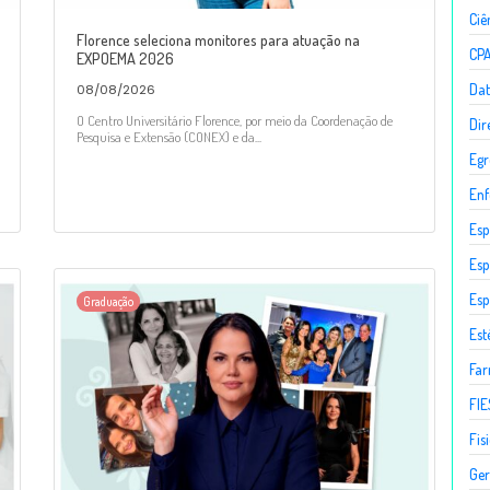
Ciê
Florence seleciona monitores para atuação na
CP
EXPOEMA 2026
Dat
08/08/2026
O Centro Universitário Florence, por meio da Coordenação de
Dir
Pesquisa e Extensão (CONEX) e da...
Egr
En
Esp
Esp
Esp
Graduação
Est
Fa
FIE
Fis
Ger