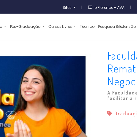
Sites
|
e.Florence - AVA
|
ão
Pós-Graduação
Cursos Livres
Técnico
Pesquisa & Extensão
Faculd
Remat
Negoc
A Faculdade
facilitar a 
Graduaç