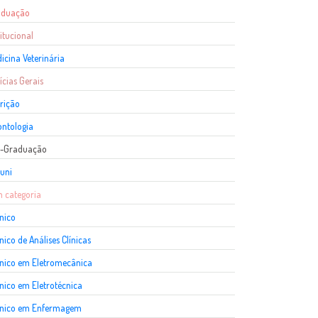
aduação
titucional
icina Veterinária
ícias Gerais
rição
ntologia
s-Graduação
uni
 categoria
nico
nico de Análises Clínicas
nico em Eletromecânica
nico em Eletrotécnica
cnico em Enfermagem