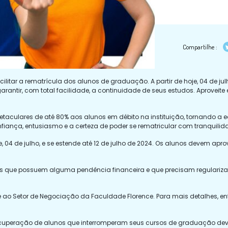
Compartilhe :
litar a rematrícula dos alunos de graduação. A partir de hoje, 04 de julh
rantir, com total facilidade, a continuidade de seus estudos. Aproveite 
etaculares de até 80% aos alunos em débito na instituição, tornando a
iança, entusiasmo e a certeza de poder se rematricular com tranquilid
 de julho, e se estende até 12 de julho de 2024. Os alunos devem aprov
tes que possuem alguma pendência financeira e que precisam regulariza
-se ao Setor de Negociação da Faculdade Florence. Para mais detalhes, 
peração de alunos que interromperam seus cursos de graduação devido