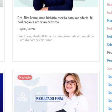
Gr
Ins
Dra. Rita Ivana: uma história escrita com sabedoria, fé,
Med
dedicação e amor ao próximo
Not
07/08/2026
Hoje, 7 de agosto de 2026, não é apenas uma data no calendário.
Nut
É um dia para celebrar uma...
Odo
Pó
Pro
Sem
Téc
Graduação
Téc
Téc
Téc
Té