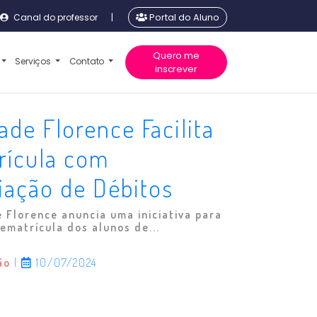
Canal do professor
|
Portal do Aluno
Quero me
Serviços
Contato
inscrever
ade Florence Facilita
rícula com
iação de Débitos
 Florence anuncia uma iniciativa para
rematrícula dos alunos de...
ão
|
10/07/2024