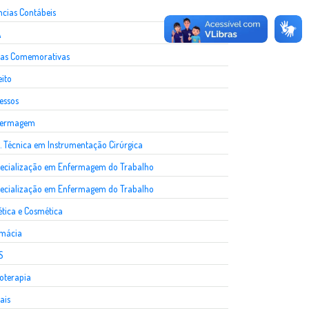
ncias Contábeis
A
as Comemorativas
eito
essos
fermagem
. Técnica em Instrumentação Cirúrgica
ecialização em Enfermagem do Trabalho
ecialização em Enfermagem do Trabalho
ética e Cosmética
rmácia
S
ioterapia
ais