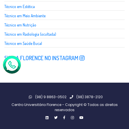
Técnico em Estética
Técnico em Meio Ambiente
Técnico em Nutrição
Técnico em Radiologia (ocultada)
Técnico em Saúde Bucal
SIGA A FLORENCE NO INSTAGRAM
(98) 9 8863-0502
(98) 3878-2120
Centro Universitário Florence - Copyright © Todos os direitos
reservados