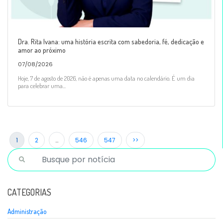
Dra. Rita Ivana: uma história escrita com sabedoria, fé, dedicação e
amor ao próximo
07/08/2026
Hoje, 7 de agosto de 2026, não é apenas uma data no calendário. É um dia
para celebrar uma...
1
2
…
546
547
>>
CATEGORIAS
Administração