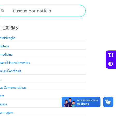
TEGORIAS
inistração
lioteca
medicina
sas e Financiamentos
ncias Contábeis
A
as Comemorativas
eito
essos
fermagem