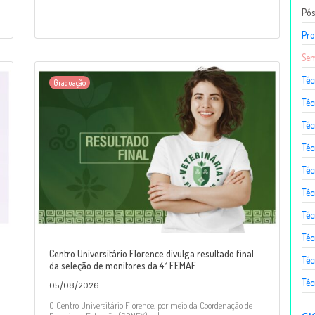
Pó
Pro
Sem
Téc
Graduação
Téc
Téc
Téc
Té
Téc
Téc
Téc
Centro Universitário Florence divulga resultado final
Téc
da seleção de monitores da 4ª FEMAF
Téc
05/08/2026
O Centro Universitário Florence, por meio da Coordenação de