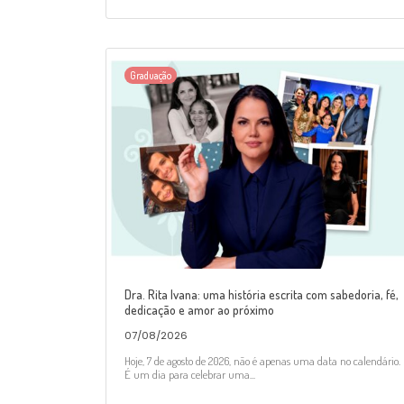
Graduação
Dra. Rita Ivana: uma história escrita com sabedoria, fé,
dedicação e amor ao próximo
07/08/2026
Hoje, 7 de agosto de 2026, não é apenas uma data no calendário.
É um dia para celebrar uma...