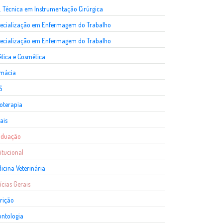
. Técnica em Instrumentação Cirúrgica
ecialização em Enfermagem do Trabalho
ecialização em Enfermagem do Trabalho
ética e Cosmética
rmácia
S
ioterapia
ais
aduação
titucional
icina Veterinária
ícias Gerais
rição
ntologia