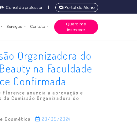
Canal do professor
|
Portal do Aluno
Quero me
Serviços
Contato
inscrever
são Organizadora do
 Beauty na Faculdade
nce Confirmada
 Florence anuncia a aprovação e
o da Comissão Organizadora do
 e Cosmética
|
20/09/2024