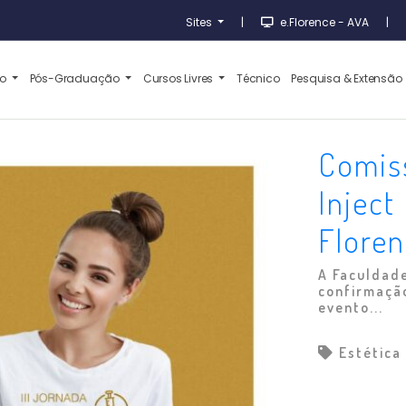
Sites
|
e.Florence - AVA
|
ão
Pós-Graduação
Cursos Livres
Técnico
Pesquisa & Extensão
Comis
Inject
Flore
A Faculdade
confirmaçã
evento...
Estética