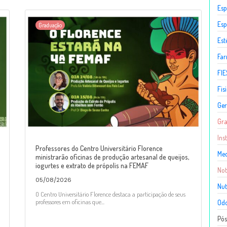
Esp
Esp
Graduação
Est
Fa
FIE
Fis
Ger
Gr
Ins
Professores do Centro Universitário Florence
Med
ministrarão oficinas de produção artesanal de queijos,
iogurtes e extrato de própolis na FEMAF
Not
05/08/2026
Nut
O Centro Universitário Florence destaca a participação de seus
professores em oficinas que...
Odo
Pó