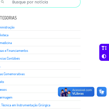
TEGORIAS
inistração
lioteca
medicina
sas e Financiamentos
ncias Contábeis
A
as Comemorativas
eito
essos
fermagem
. Técnica em Instrumentação Cirúrgica