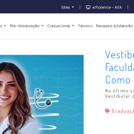
Sites
|
e.Florence - AVA
|
ão
Pós-Graduação
Cursos Livres
Técnico
Pesquisa & Extensão
Vestib
Faculd
Como 
No último s
Vestibular 
Graduaç