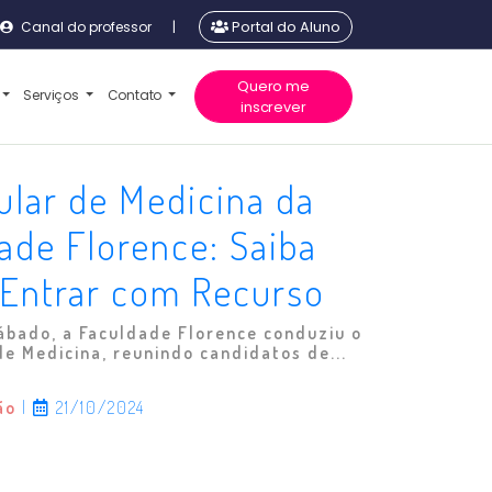
Canal do professor
|
Portal do Aluno
Quero me
Serviços
Contato
inscrever
ular de Medicina da
ade Florence: Saiba
Entrar com Recurso
ábado, a Faculdade Florence conduziu o
de Medicina, reunindo candidatos de...
ão
|
21/10/2024