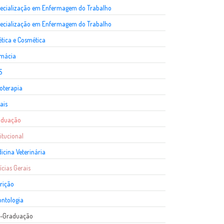
ecialização em Enfermagem do Trabalho
ecialização em Enfermagem do Trabalho
ética e Cosmética
rmácia
S
ioterapia
ais
aduação
titucional
icina Veterinária
ícias Gerais
rição
ntologia
s-Graduação