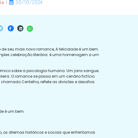
ão
|
30/10/2024
nto de seu mais novo romance, A felicidade é um bem.
 simples celebração literária: é uma homenagem a um
cadêmico sobre a psicologia humana. Um jorra sangue;
sileira. O romance se passa em um cenário fictício
po chamado Centelha, reflete as divisões e desafios
dade é um bem:
o, os dilemas históricos e sociais que enfrentamos