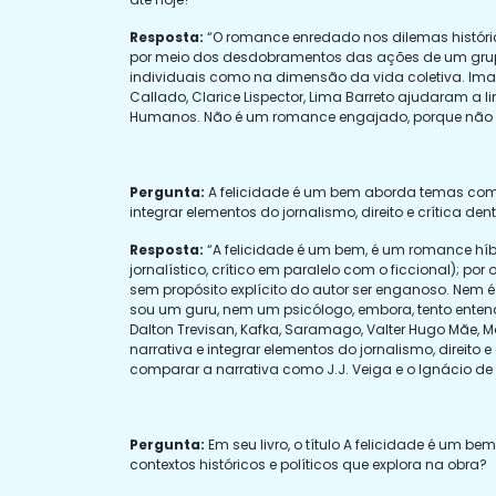
Resposta:
“O romance enredado nos dilemas históricos 
por meio dos desdobramentos das ações de um grupo gue
individuais como na dimensão da vida coletiva. Imagi
Callado, Clarice Lispector, Lima Barreto ajudaram a 
Humanos. Não é um romance engajado, porque não acr
Pergunta:
A felicidade é um bem aborda temas como 
integrar elementos do jornalismo, direito e crítica d
Resposta:
“A felicidade é um bem, é um romance híb
jornalístico, crítico em paralelo com o ficcional); po
sem propósito explícito do autor ser enganoso. Nem 
sou um guru, nem um psicólogo, embora, tento ente
Dalton Trevisan, Kafka, Saramago, Valter Hugo Mãe, M
narrativa e integrar elementos do jornalismo, direito 
comparar a narrativa como J.J. Veiga e o Ignácio de 
Pergunta:
Em seu livro, o título A felicidade é um b
contextos históricos e políticos que explora na obra?