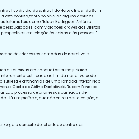
sil se dividiu dois: Brasil do Norte e Brasil do Sul. E
 este conflito, tanto no nível de alguns destinos
as leituras tais como Nelson Rodrigues, Antônio
 e desigualdades; com violações graves dos Direitos
perspectivas em relação às coisas e às pessoas.”
ocesso de criar essas camadas de narrativa e
as discursivas em choque (discurso jurídico,
o, inteiramente justificado ao fim da narrativa pode
 sutileza e antinomias de uma jornada interior. Não
to. Gosto de Céline, Dostoiévski, Rubem Fonseca,
ortanto, o processo de criar essas camadas de
brido. Há um prefácio, que não entrou nesta edição, a
 enxerga o conceito de felicidade dentro dos