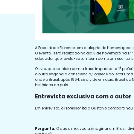
A Faculdade Florence tem a alegria de homenagear o P
O evento, será realizado no dia 3 de novembro na 17
educador que revela-se também como um escritor se
O livro, que se inicia com a frase impactante “É pre
o outro engana a consciência,” oferece ao leitor uma 
onde o Brasil, após 1964, se divide em dois: Brasil d
históricos do país.
Entrevista exclusiva com o autor
Em entrevista, o Professor Ítalo Gustavo compartilhou
Pergunta:
O que o motivou a imaginar um Brasil divi
até hoje?