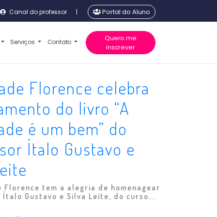
Canal do professor
|
Portal do Aluno
Quero me
Serviços
Contato
inscrever
ade Florence celebra
amento do livro “A
dade é um bem” do
sor Ítalo Gustavo e
Leite
e Florence tem a alegria de homenagear
Ítalo Gustavo e Silva Leite, do curso...