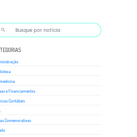
TEGORIAS
inistração
lioteca
medicina
sas e Financiamentos
ncias Contábeis
A
as Comemorativas
eito