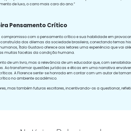
ento de luxo, o carro mais caro do ano.”
pira Pensamento Crítico
eu compromisso com o pensamento crítico e sua habilidade em provocar 
 construída dos dilemas da sociedade brasileira, conectando temas hist
 humanos, Ítalo Gustavo oferece aos leitores uma experiência que vai 
 e as muitas facetas da condição humana.
o de um livro, mas a relevância de um educador que, com sensibilidade
s. Ao transformar questões jurídicas e éticas em uma narrativa envolvent
críticos. A Florence sente-se honrada em contar com um autor de tam
 crítico no ambiente acadêmico.
res, mas também futuros escritores, incentivando-os a questionar, reflet