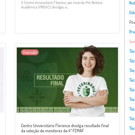
O Centro Universitário Florence, por meio da Pró-Reitoria
Nut
Acadêmica (PROAC), divulgou a...
Odo
Pó
Pro
Sem
Téc
Graduação
Téc
Téc
Téc
Té
Téc
Téc
Téc
Centro Universitário Florence divulga resultado final
Téc
da seleção de monitores da 4ª FEMAF