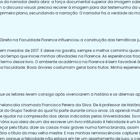
 do narrador desta obra: a força documental superior da imagem sobre a
 com o discurso visual; precisa recorrer à imagem para dar testemunho da 
primeiro plano, secundando a narração. O narrador fia a verdade do m
reito na Faculdade Florence influenciou a construção das temáticas jurí
 em meados de 2017. E deixei na gaveta, sempre o melhor caminho quand
e ao tempo que iniciei minhas atividades na Florence. As experiências tr
rmo desse livro. O ambiente acadêmico na Florence é bem favorável à a
 na faculdade. Boas árvores costumam gerar bons frutos. Minha experi
 os leitores levem consigo após vivenciarem a história e os dilemas 
melancolia chamado Francisco Pereira da Silva. Ele é professor de Históri
ral do Grupo Teatral do qual fiz parte durante cinco anos. Lá aprendi mui
de ajudar na compressão das obras indicadas pelas Universidades. Esc
 sua ideia de um dia escrever um livro intitulado A felicidade é um bem. 
meçar pelo título; dizer as coisas mais graves numa forma branda, ass
a o título do meu velho mestre. E nas minhas reminiscências capturei aqu
m, porque a felicidade não estava em ter um apartamento de luxo, o ca