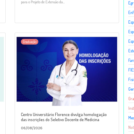
para o Projeto de Extensão da...
Egr
En
Esp
Esp
Esp
Graduação
Est
Fa
FIE
Fis
Ger
Gr
Ins
Centro Universitário Florence divulga homologação
Med
das inscrições do Seletivo Docente de Medicina
Not
06/08/2026