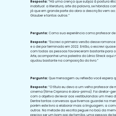
Resposta:
“Há uma crença que subjaz à postura ética
inabitual: a literatura, arte da palavra, se hibridiza
já que em grande parte da obra a descrição vem ao 
Glauber e tantos outros.”
Pergunta:
Como sua experiência como professor de Di
Resposta:
“Escrevi a primeira versão desse romance
e o dei por terminado em 2022. Então, o escrevi quas
com todas as pessoas favoreceram bastante para o te
Arte, acompanhei uma palestra do Lênio Streck aqui
ajudou bastante na composição do livro.”
Pergunta:
Que mensagem ou reflexão você espera que
Resposta:
“O título eu devo a um velho professor de 
cinema (filme Cripriano é obra-prima). Foi diretor-ge
com o objetivo de levar aos vestibulandos um meio 
Dentre tantas conversas que tivemos guardei na memória
porém este livro a elaborar mais a linguagem; a co
outros. Na metade da escrita peguei no baú da memóri
preciso ser um bom pai de família, uma pessoa de be