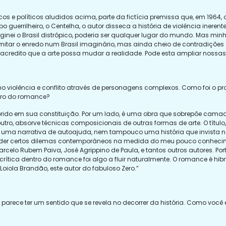
e políticos aludidos acima, parte da fictícia premissa que, em 1964, o Bra
rrilheiro, o Centelha, o autor disseca a história de violência inerente a
nei o Brasil distrópico, poderia ser qualquer lugar do mundo. Mas minh
limitar o enredo num Brasil imaginário, mas ainda cheio de contradições
edito que a arte possa mudar a realidade. Pode esta ampliar nossas 
violência e conflito através de personagens complexos. Como foi o pr
entro do romance?
rido em sua constituição. Por um lado, é uma obra que sobrepõe camad
r outro, absorve técnicas composicionais de outras formas de arte. O títul
é uma narrativa de autoajuda, nem tampouco uma história que invista na
nder certos dilemas contemporâneos na medida do meu pouco conhecimen
arcelo Rubem Paiva, José Agrippino de Paula, e tantos outros autores. P
e crítica dentro do romance foi algo a fluir naturalmente. O romance é hi
Loiola Brandão, este autor do fabuloso Zero.”
em parece ter um sentido que se revela no decorrer da história. Como você