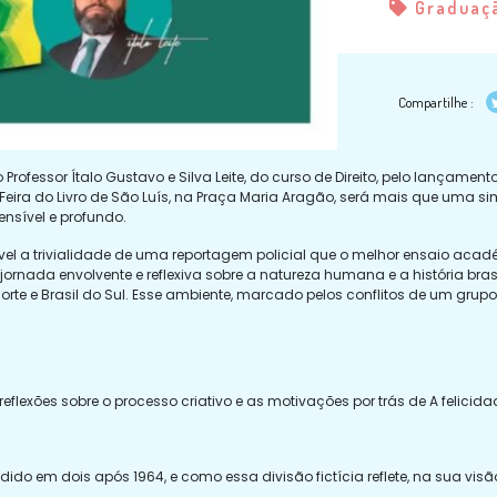
Graduaç
Compartilhe :
rofessor Ítalo Gustavo e Silva Leite, do curso de Direito, pelo lançame
ª Feira do Livro de São Luís, na Praça Maria Aragão, será mais que uma
nsível e profundo.
ferível a trivialidade de uma reportagem policial que o melhor ensaio a
jornada envolvente e reflexiva sobre a natureza humana e a história bra
o Norte e Brasil do Sul. Esse ambiente, marcado pelos conflitos de um gru
 reflexões sobre o processo criativo e as motivações por trás de A felici
dido em dois após 1964, e como essa divisão fictícia reflete, na sua visã