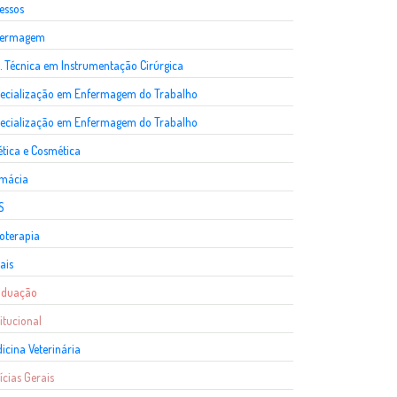
essos
fermagem
. Técnica em Instrumentação Cirúrgica
ecialização em Enfermagem do Trabalho
ecialização em Enfermagem do Trabalho
ética e Cosmética
rmácia
S
ioterapia
ais
aduação
titucional
icina Veterinária
ícias Gerais