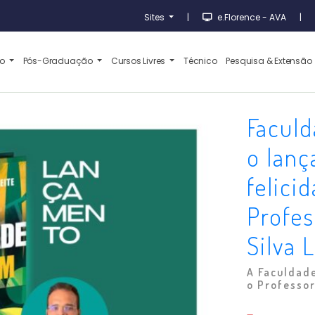
Sites
|
e.Florence - AVA
|
ão
Pós-Graduação
Cursos Livres
Técnico
Pesquisa & Extensão
Faculd
o lanç
felici
Profes
Silva 
A Faculdad
o Professor 