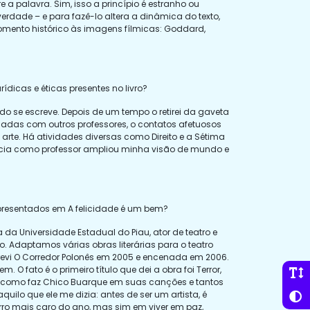
 palavra. Sim, isso a princípio é estranho ou
verdade – e para fazê-lo altera a dinâmica do texto,
omento histórico às imagens fílmicas: Goddard,
dicas e éticas presentes no livro?
o se escreve. Depois de um tempo o retirei da gaveta
ocadas com outros professores, o contatos afetuosos
rte. Há atividades diversas como Direito e a Sétima
encia como professor ampliou minha visão de mundo e
apresentados em A felicidade é um bem?
a da Universidade Estadual do Piau, ator de teatro e
to. Adaptamos várias obras literárias para o teatro
revi O Corredor Polonês em 2005 e encenada em 2006.
O fato é o primeiro título que dei a obra foi Terror,
im como faz Chico Buarque em suas canções e tantos
ilo que ele me dizia: antes de ser um artista, é
rro mais caro do ano, mas sim em viver em paz,