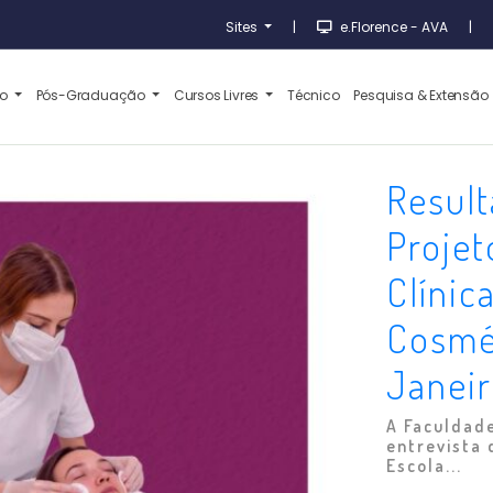
Sites
|
e.Florence - AVA
|
ão
Pós-Graduação
Cursos Livres
Técnico
Pesquisa & Extensão
Result
Projet
Clínic
Cosmét
Janei
A Faculdade
entrevista 
Escola...