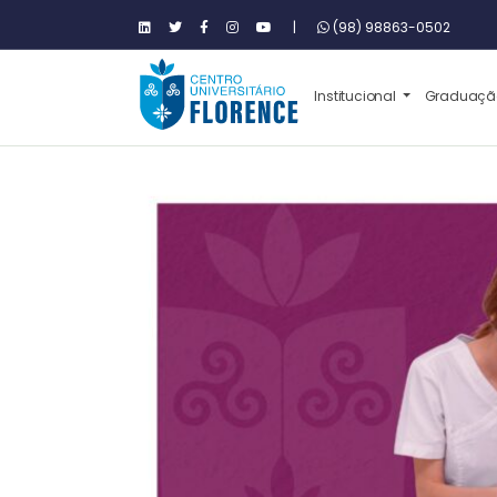
|
(98) 98863-0502
Institucional
Graduaç