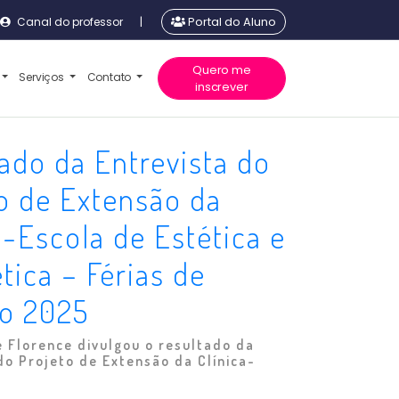
Canal do professor
|
Portal do Aluno
Quero me
Serviços
Contato
inscrever
ado da Entrevista do
o de Extensão da
a-Escola de Estética e
ica – Férias de
ro 2025
 Florence divulgou o resultado da
do Projeto de Extensão da Clínica-