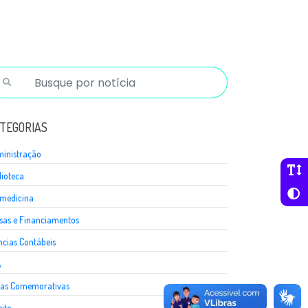
TEGORIAS
inistração
lioteca
medicina
sas e Financiamentos
ncias Contábeis
A
as Comemorativas
eito