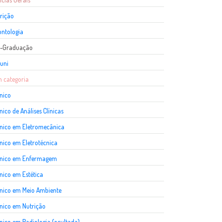
rição
ntologia
s-Graduação
uni
 categoria
nico
nico de Análises Clínicas
nico em Eletromecânica
nico em Eletrotécnica
cnico em Enfermagem
nico em Estética
nico em Meio Ambiente
nico em Nutrição
nico em Radiologia (ocultada)