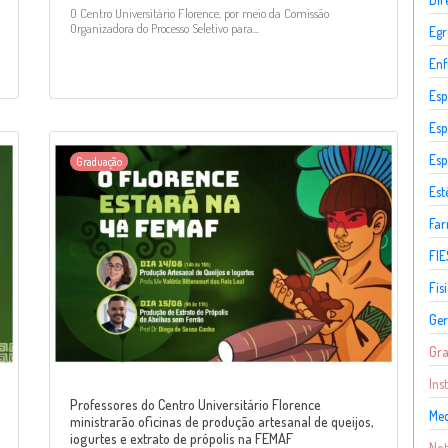
O Centro Universitário Florence, por meio da Comissão
Organizadora do Processo Seletivo para...
Egr
En
Esp
Esp
Esp
Graduação
Est
Fa
FIE
Fis
Ger
Gr
Ins
Professores do Centro Universitário Florence
Med
ministrarão oficinas de produção artesanal de queijos,
iogurtes e extrato de própolis na FEMAF
Not