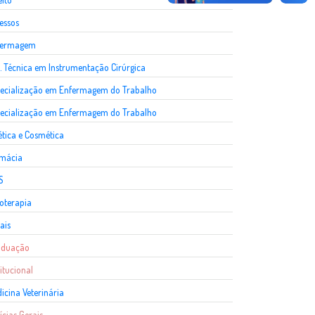
essos
fermagem
. Técnica em Instrumentação Cirúrgica
ecialização em Enfermagem do Trabalho
ecialização em Enfermagem do Trabalho
ética e Cosmética
rmácia
S
ioterapia
ais
aduação
titucional
icina Veterinária
ícias Gerais