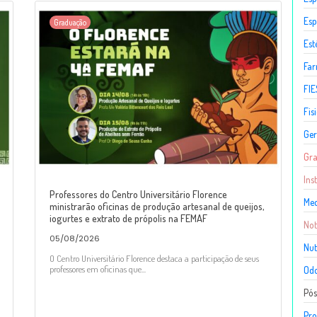
Esp
Graduação
Est
Fa
FIE
Fis
Ger
Gr
Ins
Professores do Centro Universitário Florence
Med
ministrarão oficinas de produção artesanal de queijos,
iogurtes e extrato de própolis na FEMAF
Not
05/08/2026
Nut
O Centro Universitário Florence destaca a participação de seus
professores em oficinas que...
Odo
Pó
Pro