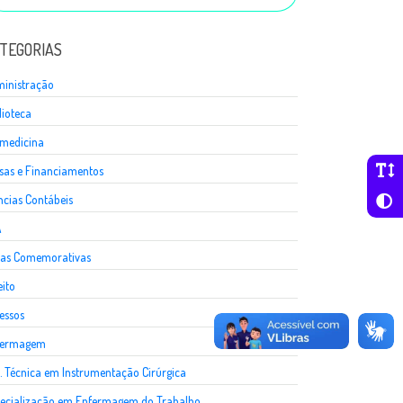
TEGORIAS
inistração
lioteca
medicina
sas e Financiamentos
ncias Contábeis
A
as Comemorativas
eito
essos
fermagem
. Técnica em Instrumentação Cirúrgica
ecialização em Enfermagem do Trabalho