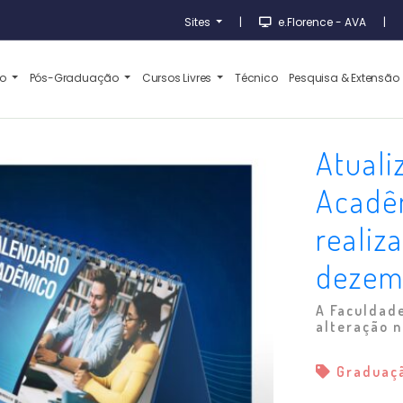
Sites
|
e.Florence - AVA
|
ão
Pós-Graduação
Cursos Livres
Técnico
Pesquisa & Extensão
Atuali
Acadê
realiz
dezem
A Faculdad
alteração n
Graduaç