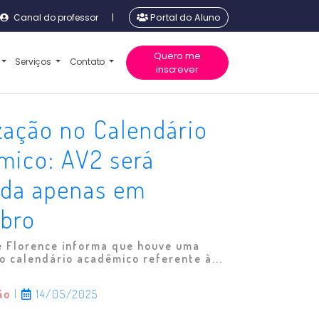
Canal do professor
|
Portal do Aluno
Quero me
Serviços
Contato
inscrever
zação no Calendário
mico: AV2 será
ada apenas em
bro
e Florence informa que houve uma
o calendário acadêmico referente à...
ão
|
14/05/2025