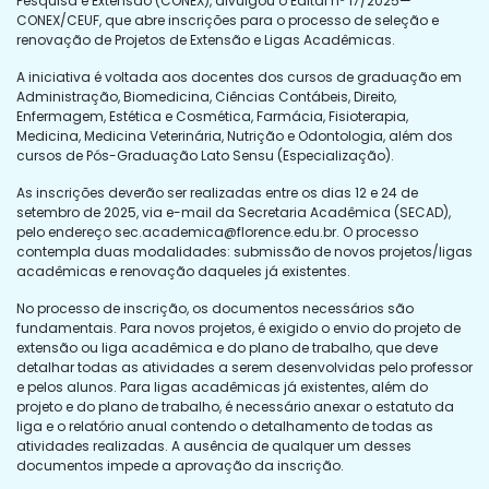
Pesquisa e Extensão (CONEX), divulgou o Edital nº 17/2025—
CONEX/CEUF, que abre inscrições para o processo de seleção e
renovação de Projetos de Extensão e Ligas Acadêmicas.
A iniciativa é voltada aos docentes dos cursos de graduação em
Administração, Biomedicina, Ciências Contábeis, Direito,
Enfermagem, Estética e Cosmética, Farmácia, Fisioterapia,
Medicina, Medicina Veterinária, Nutrição e Odontologia, além dos
cursos de Pós-Graduação Lato Sensu (Especialização).
As inscrições deverão ser realizadas entre os dias 12 e 24 de
setembro de 2025, via e-mail da Secretaria Acadêmica (SECAD),
pelo endereço
sec.academica@florence.edu.br
. O processo
contempla duas modalidades: submissão de novos projetos/ligas
acadêmicas e renovação daqueles já existentes.
No processo de inscrição, os documentos necessários são
fundamentais. Para novos projetos, é exigido o envio do projeto de
extensão ou liga acadêmica e do plano de trabalho, que deve
detalhar todas as atividades a serem desenvolvidas pelo professor
e pelos alunos. Para ligas acadêmicas já existentes, além do
projeto e do plano de trabalho, é necessário anexar o estatuto da
liga e o relatório anual contendo o detalhamento de todas as
atividades realizadas. A ausência de qualquer um desses
documentos impede a aprovação da inscrição.