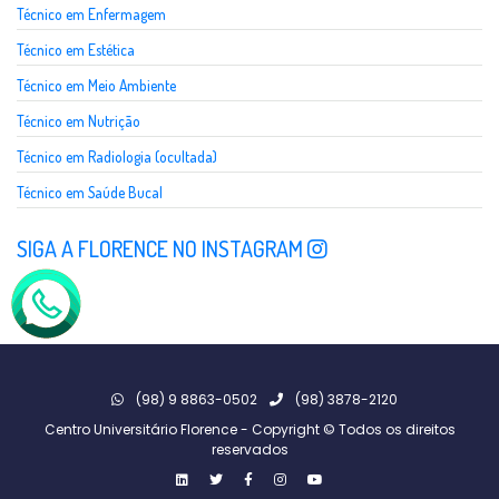
Técnico em Enfermagem
Técnico em Estética
Técnico em Meio Ambiente
Técnico em Nutrição
Técnico em Radiologia (ocultada)
Técnico em Saúde Bucal
SIGA A FLORENCE NO INSTAGRAM
(98) 9 8863-0502
(98) 3878-2120
Centro Universitário Florence - Copyright © Todos os direitos
reservados