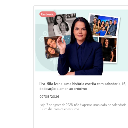
Graduação
Dra. Rita Ivana: uma história escrita com sabedoria, fé,
dedicação e amor ao próximo
07/08/2026
Hoje, 7 de agosto de 2026, não é apenas uma data no calendário.
É um dia para celebrar uma...