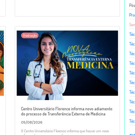
Pó
Pro
Sem
Téc
Graduação
Téc
Téc
Téc
Té
Téc
Téc
Téc
Centro Universitário Florence informa novo adiamento
Téc
do processo de Transferência Externa de Medicina
Téc
05/08/2026
O Centro Universitário Florence informa que houve um novo