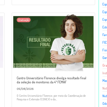
Esp
Esp
Esp
Graduação
Est
Fa
FIE
Fis
Ger
Gr
Ins
Centro Universitário Florence divulga resultado final
Med
da seleção de monitores da 4ª FEMAF
Not
05/08/2026
O Centro Universitário Florence, por meio da Coordenação de
Nut
Pesquisa e Extensão (CONEX) e da...
Odo