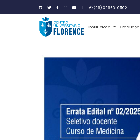
|
(98) 98863-0502
Institucional
Graduaç