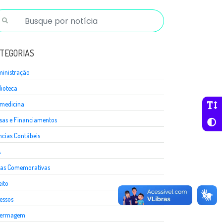
TEGORIAS
inistração
lioteca
medicina
sas e Financiamentos
ncias Contábeis
A
as Comemorativas
eito
essos
fermagem