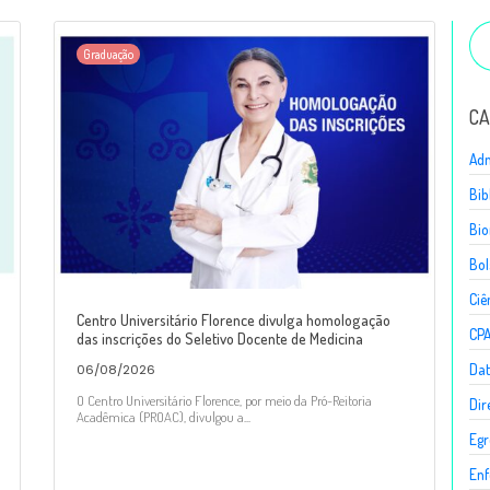
Graduação
CA
Adm
Bib
Bio
Bol
Ciê
Centro Universitário Florence divulga homologação
CP
das inscrições do Seletivo Docente de Medicina
Dat
06/08/2026
O Centro Universitário Florence, por meio da Pró-Reitoria
Dir
Acadêmica (PROAC), divulgou a...
Egr
En