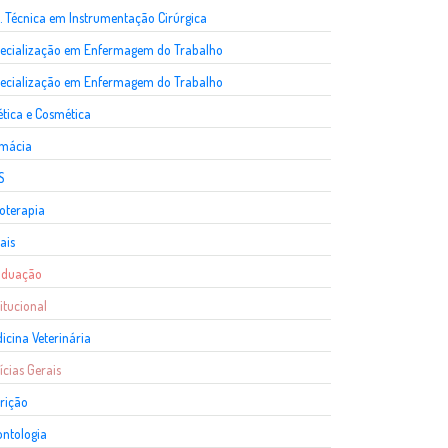
. Técnica em Instrumentação Cirúrgica
ecialização em Enfermagem do Trabalho
ecialização em Enfermagem do Trabalho
ética e Cosmética
rmácia
S
ioterapia
ais
aduação
titucional
icina Veterinária
ícias Gerais
rição
ntologia