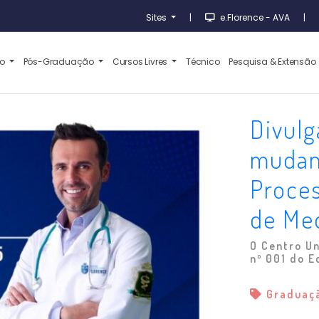
Sites
|
e.Florence - AVA
|
ão
Pós-Graduação
Cursos Livres
Técnico
Pesquisa & Extensão
Divulg
mudan
Proces
de Me
O Centro Un
nº 001 do E
Graduaç