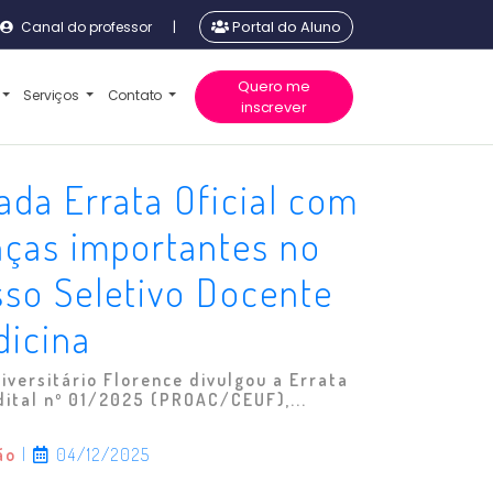
Canal do professor
|
Portal do Aluno
Quero me
Serviços
Contato
inscrever
ada Errata Oficial com
ças importantes no
so Seletivo Docente
dicina
iversitário Florence divulgou a Errata
dital nº 01/2025 (PROAC/CEUF),...
ão
|
04/12/2025