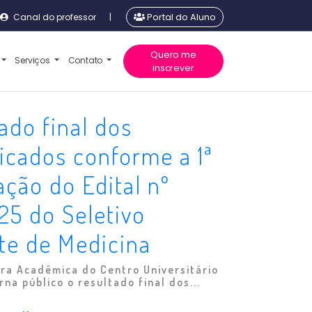
Canal do professor
|
Portal do Aluno
Quero me
Serviços
Contato
inscrever
ado final dos
ficados conforme a 1ª
cação do Edital nº
5 do Seletivo
te de Medicina
ra Acadêmica do Centro Universitário
rna público o resultado final dos...