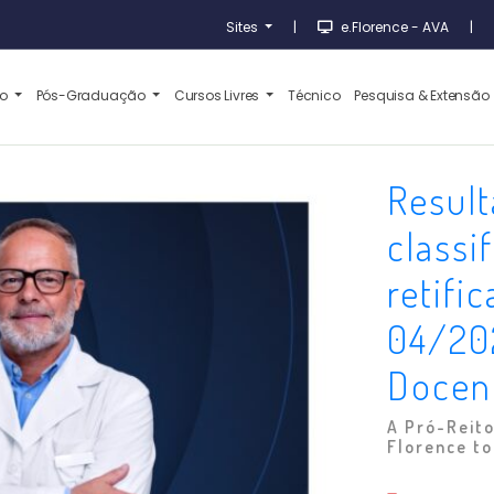
Sites
|
e.Florence - AVA
|
ão
Pós-Graduação
Cursos Livres
Técnico
Pesquisa & Extensão
Result
classi
retifi
04/202
Docen
A Pró-Reito
Florence to