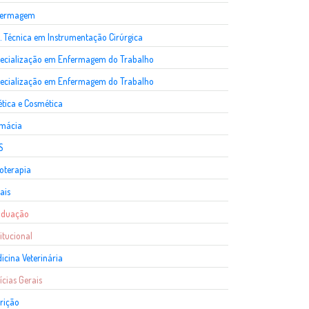
fermagem
. Técnica em Instrumentação Cirúrgica
ecialização em Enfermagem do Trabalho
ecialização em Enfermagem do Trabalho
ética e Cosmética
rmácia
S
ioterapia
ais
aduação
titucional
icina Veterinária
ícias Gerais
rição