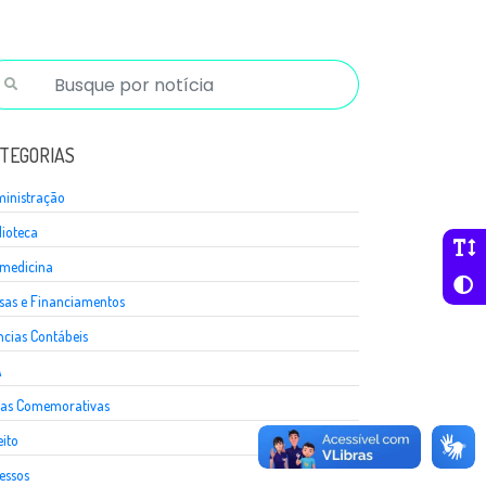
TEGORIAS
inistração
lioteca
medicina
sas e Financiamentos
ncias Contábeis
A
as Comemorativas
eito
essos