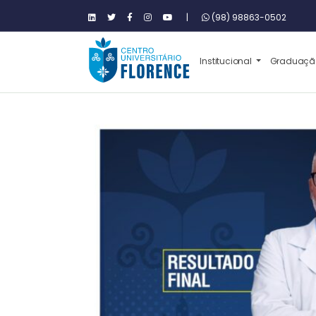
|
(98) 98863-0502
Institucional
Graduaç