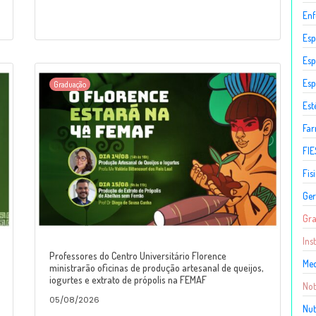
En
Esp
Esp
Esp
Graduação
Est
Fa
FIE
Fis
Ger
Gr
Ins
Professores do Centro Universitário Florence
Med
ministrarão oficinas de produção artesanal de queijos,
iogurtes e extrato de própolis na FEMAF
Not
05/08/2026
Nut