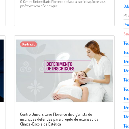
O Centro Universitário Florence destaca a participação de seus
professores em oficinas que...
Odo
Pó
Pro
Sem
Téc
Graduação
Téc
Téc
Téc
Té
Téc
Téc
Téc
Centro Universitário Florence divulga lista de
Téc
inscrições deferidas para projeto de extensão da
Clínica-Escola de Estética
Téc