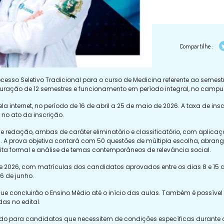
Compartilhe :
rocesso Seletivo Tradicional para o curso de Medicina referente ao semest
ação de 12 semestres e funcionamento em período integral, no campus 
a internet, no período de 16 de abril a 25 de maio de 2026. A taxa de in
 no ato da inscrição.
e redação, ambas de caráter eliminatório e classificatório, com aplicaç
s. A prova objetiva contará com 50 questões de múltipla escolha, abra
ta formal e análise de temas contemporâneos de relevância social.
o de 2026, com matrículas dos candidatos aprovados entre os dias 8 e 1
6 de junho.
 concluirão o Ensino Médio até o início das aulas. Também é possível u
as no edital.
o para candidatos que necessitem de condições específicas durante a 