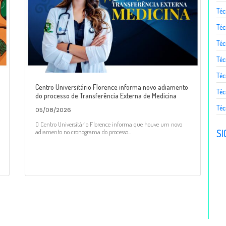
Téc
Té
Téc
Téc
Téc
Centro Universitário Florence informa novo adiamento
Téc
do processo de Transferência Externa de Medicina
Téc
05/08/2026
O Centro Universitário Florence informa que houve um novo
SI
adiamento no cronograma do processo...