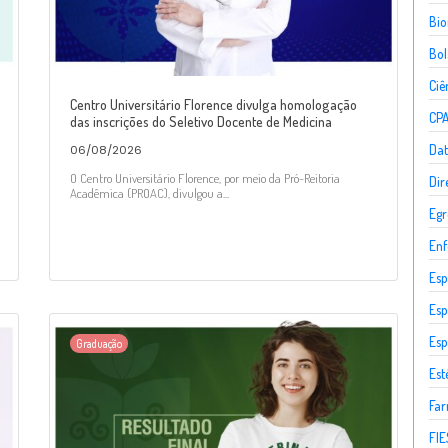
Bio
Bol
Ciê
Centro Universitário Florence divulga homologação
CP
das inscrições do Seletivo Docente de Medicina
Dat
06/08/2026
O Centro Universitário Florence, por meio da Pró-Reitoria
Dir
Acadêmica (PROAC), divulgou a...
Egr
En
Esp
Esp
Esp
Graduação
Est
Fa
FIE