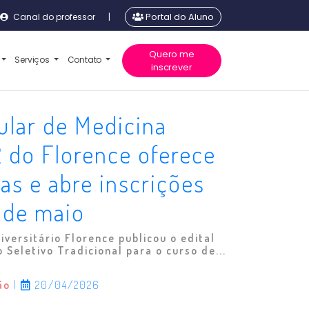
Canal do professor
|
Portal do Aluno
Quero me
Serviços
Contato
inscrever
ular de Medicina
 do Florence oferece
as e abre inscrições
 de maio
iversitário Florence publicou o edital
 Seletivo Tradicional para o curso de...
ão
|
20/04/2026