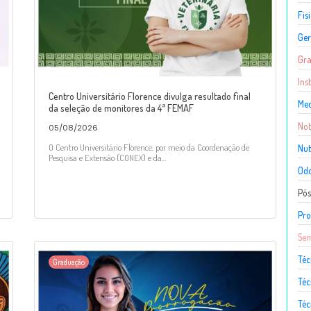
Fis
Ger
Gr
Ins
Centro Universitário Florence divulga resultado final
Med
da seleção de monitores da 4ª FEMAF
Not
05/08/2026
O Centro Universitário Florence, por meio da Coordenação de
Nut
Pesquisa e Extensão (CONEX) e da...
Odo
Pó
Pro
Sem
Téc
Graduação
Téc
Téc