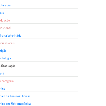
ioterapia
ais
aduação
titucional
icina Veterinária
ícias Gerais
rição
ntologia
s-Graduação
uni
 categoria
nico
nico de Análises Clínicas
nico em Eletromecânica