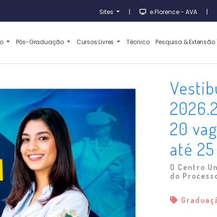
Sites
|
e.Florence - AVA
|
ão
Pós-Graduação
Cursos Livres
Técnico
Pesquisa & Extensão
Vestib
2026.2
20 vag
até 25
O Centro Un
do Processo
Graduaç