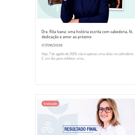
Dra. Rita Ivana: uma história escrita com sabedoria, fé,
dedicação e amor ao próximo
07/08/2026
Hoje, 7 de agosto de 2026, não é apenas uma data no calendário.
É um dia para celebrar uma...
Graduação