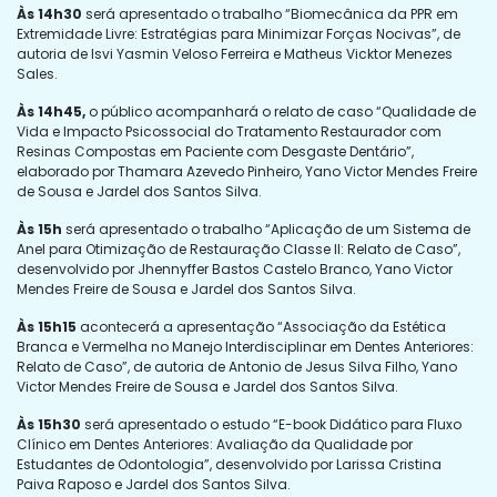
Às 14h30
será apresentado o trabalho “Biomecânica da PPR em
Extremidade Livre: Estratégias para Minimizar Forças Nocivas”, de
autoria de Isvi Yasmin Veloso Ferreira e Matheus Vicktor Menezes
Sales.
Às 14h45,
o público acompanhará o relato de caso “Qualidade de
Vida e Impacto Psicossocial do Tratamento Restaurador com
Resinas Compostas em Paciente com Desgaste Dentário”,
elaborado por Thamara Azevedo Pinheiro, Yano Victor Mendes Freire
de Sousa e Jardel dos Santos Silva.
Às 15h
será apresentado o trabalho “Aplicação de um Sistema de
Anel para Otimização de Restauração Classe II: Relato de Caso”,
desenvolvido por Jhennyffer Bastos Castelo Branco, Yano Victor
Mendes Freire de Sousa e Jardel dos Santos Silva.
Às 15h15
acontecerá a apresentação “Associação da Estética
Branca e Vermelha no Manejo Interdisciplinar em Dentes Anteriores:
Relato de Caso”, de autoria de Antonio de Jesus Silva Filho, Yano
Victor Mendes Freire de Sousa e Jardel dos Santos Silva.
Às 15h30
será apresentado o estudo “E-book Didático para Fluxo
Clínico em Dentes Anteriores: Avaliação da Qualidade por
Estudantes de Odontologia”, desenvolvido por Larissa Cristina
Paiva Raposo e Jardel dos Santos Silva.