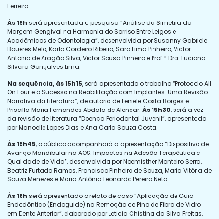
Ferreira.
Às 15h
será apresentada a pesquisa “Análise da Simetria da
Margem Gengival na Harmonia do Sorriso Entre Leigos e
Acadêmicos de Odontologia”, desenvolvida por Susanny Gabriele
Boueres Melo, Karla Cordeiro Ribeiro, Sara Lima Pinheiro, Victor
Antonio de Aragão Silva, Victor Sousa Pinheiro e Prof.ª Dra. Luciana
Silveira Gonçalves Lima.
Na sequência, às 15h15
, será apresentado o trabalho “Protocolo All
On Four e o Sucesso na Reabilitação com Implantes: Uma Revisão
Narrativa da Literatura”, de autoria de Leniele Costa Borges e
Priscilla Maria Fernandes Abdala de Alencar.
Às 15h30
, será a vez
da revisão de literatura “Doença Periodontal Juvenil”, apresentada
por Manoelle Lopes Dias e Ana Carla Souza Costa.
Às 15h45
, o público acompanhará a apresentação “Dispositivo de
Avanço Mandibular na AOS: Impactos na Adesão Terapêutica e
Qualidade de Vida”, desenvolvida por Noemisther Monteiro Serra,
Beatriz Furtado Ramos, Francisco Pinheiro de Souza, Maria Vitória de
Souza Menezes e Maria Antônia Leonardo Pereira Neta.
Às 16h
será apresentado o relato de caso “Aplicação de Guia
Endodôntico (Endoguide) na Remoção de Pino de Fibra de Vidro
em Dente Anterior”, elaborado por Leticia Chistina da Silva Freitas,