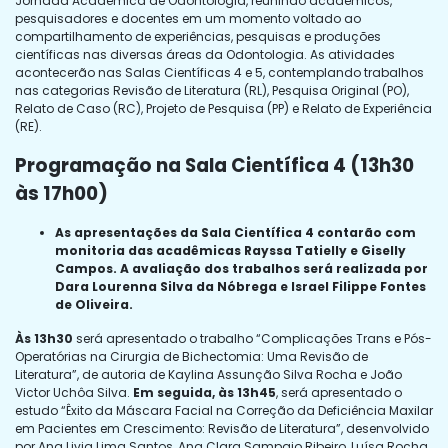
Jornada Acadêmica de Odontologia, reunindo acadêmicos,
pesquisadores e docentes em um momento voltado ao
compartilhamento de experiências, pesquisas e produções
científicas nas diversas áreas da Odontologia. As atividades
acontecerão nas Salas Científicas 4 e 5, contemplando trabalhos
nas categorias Revisão de Literatura (RL), Pesquisa Original (PO),
Relato de Caso (RC), Projeto de Pesquisa (PP) e Relato de Experiência
(RE).
Programação na Sala Científica 4 (13h30
às 17h00)
As apresentações da Sala Científica 4 contarão com
monitoria das acadêmicas Rayssa Tatielly e Giselly
Campos. A avaliação dos trabalhos será realizada por
Dara Lourenna Silva da Nóbrega e Israel Filippe Fontes
de Oliveira.
Às 13h30
será apresentado o trabalho “Complicações Trans e Pós-
Operatórias na Cirurgia de Bichectomia: Uma Revisão de
Literatura”, de autoria de Kaylina Assunção Silva Rocha e João
Victor Uchôa Silva.
Em seguida, às 13h45
, será apresentado o
estudo “Êxito da Máscara Facial na Correção da Deficiência Maxilar
em Pacientes em Crescimento: Revisão de Literatura”, desenvolvido
por Ana Livia Lima Santos, Ana Clara Sampaio Ribeiro, Luísa Rocha