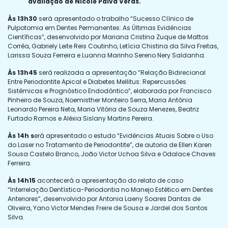
avaliação de Nicole Paiva Veras.
Às 13h30
será apresentado o trabalho “Sucesso Clínico de
Pulpotomia em Dentes Permanentes: As Últimas Evidências
Científicas”, desenvolvido por Mariana Cristina Zuque de Mattos
Corrêa, Gabriely Leite Reis Coutinho, Letícia Chistina da Silva Freitas,
Larissa Souza Ferreira e Luanna Marinho Sereno Nery Saldanha.
Às 13h45
será realizada a apresentação “Relação Bidirecional
Entre Periodontite Apical e Diabetes Mellitus: Repercussões
Sistêmicas e Prognóstico Endodôntico”, elaborada por Francisco
Pinheiro de Souza, Noemisther Monteiro Serra, Maria Antônia
Leonardo Pereira Neta, Maria Vitória de Souza Menezes, Beatriz
Furtado Ramos e Aléxia Sislany Martins Pereira.
Às 14h s
erá apresentado o estudo “Evidências Atuais Sobre o Uso
do Laser no Tratamento de Periodontite”, de autoria de Ellen Karen
Sousa Castelo Branco, João Victor Uchoa Silva e Odalace Chaves
Ferreira.
Às 14h15
acontecerá a apresentação do relato de caso
“Interrelação Dentística-Periodontia no Manejo Estético em Dentes
Anteriores”, desenvolvido por Antonia Laeny Soares Dantas de
Oliveira, Yano Victor Mendes Freire de Sousa e Jardel dos Santos
Silva.