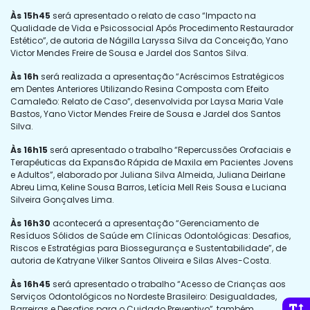
Às 15h45
será apresentado o relato de caso “Impacto na
Qualidade de Vida e Psicossocial Após Procedimento Restaurador
Estético”, de autoria de Nágilla Laryssa Silva da Conceição, Yano
Victor Mendes Freire de Sousa e Jardel dos Santos Silva.
Às 16h
será realizada a apresentação “Acréscimos Estratégicos
em Dentes Anteriores Utilizando Resina Composta com Efeito
Camaleão: Relato de Caso”, desenvolvida por Laysa Maria Vale
Bastos, Yano Victor Mendes Freire de Sousa e Jardel dos Santos
Silva.
Às 16h15
será apresentado o trabalho “Repercussões Orofaciais e
Terapêuticas da Expansão Rápida de Maxila em Pacientes Jovens
e Adultos”, elaborado por Juliana Silva Almeida, Juliana Deirlane
Abreu Lima, Keline Sousa Barros, Letícia Mell Reis Sousa e Luciana
Silveira Gonçalves Lima.
Às 16h30
acontecerá a apresentação “Gerenciamento de
Resíduos Sólidos de Saúde em Clínicas Odontológicas: Desafios,
Riscos e Estratégias para Biossegurança e Sustentabilidade”, de
autoria de Katryane Vilker Santos Oliveira e Silas Alves-Costa.
Às 16h45
será apresentado o trabalho “Acesso de Crianças aos
Serviços Odontológicos no Nordeste Brasileiro: Desigualdades,
Barreiras e Desafios para o Cuidado Preventivo”, também