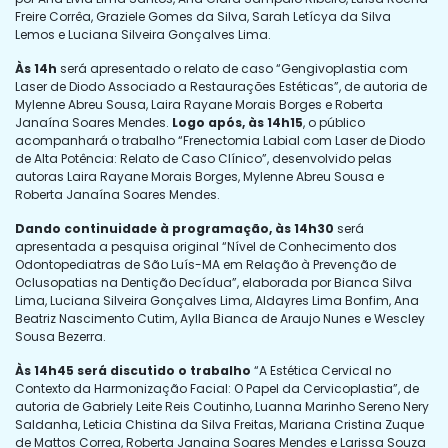
Freire Corrêa, Graziele Gomes da Silva, Sarah Letícya da Silva
Lemos e Luciana Silveira Gonçalves Lima.
Às 14h
será apresentado o relato de caso “Gengivoplastia com
Laser de Diodo Associado a Restaurações Estéticas”, de autoria de
Mylenne Abreu Sousa, Laira Rayane Morais Borges e Roberta
Janaína Soares Mendes.
Logo após, às 14h15
, o público
acompanhará o trabalho “Frenectomia Labial com Laser de Diodo
de Alta Potência: Relato de Caso Clínico”, desenvolvido pelas
autoras Laira Rayane Morais Borges, Mylenne Abreu Sousa e
Roberta Janaína Soares Mendes.
Dando continuidade à programação, às 14h30
será
apresentada a pesquisa original “Nível de Conhecimento dos
Odontopediatras de São Luís-MA em Relação à Prevenção de
Oclusopatias na Dentição Decídua”, elaborada por Bianca Silva
Lima, Luciana Silveira Gonçalves Lima, Aldayres Lima Bonfim, Ana
Beatriz Nascimento Cutim, Aylla Bianca de Araujo Nunes e Wescley
Sousa Bezerra.
Às 14h45 será discutido o trabalho
“A Estética Cervical no
Contexto da Harmonização Facial: O Papel da Cervicoplastia”, de
autoria de Gabriely Leite Reis Coutinho, Luanna Marinho Sereno Nery
Saldanha, Leticia Chistina da Silva Freitas, Mariana Cristina Zuque
de Mattos Correa, Roberta Janaina Soares Mendes e Larissa Souza