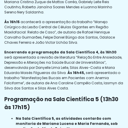
Mariana Cristina Zuque de Mattos Corrêa, Gabriely Leite Reis
Coutinho, Roberta Janaína Soares Mendes e Luanna Marinho
Sereno Nery Saldanha.
Às 16h15
acontecerá a apresentação do trabalho “Manejo
Cirúrgico da Lesão Central de Células Gigantes em Região
Maxilofacial: Relato de Caso”, de autoria de Rafael Henrique
Carvalho Guimarães, Felipe Daniel Búrigo dos Santos, Odalace
Chaves Ferreira e João Victor Uchôa Silva.
Encerrando a programação da Sala Científica 4, às 16h30
será apresentada a revisão de literatura “Relação Entre Ansiedade,
Depressão e Alterações na Saúde Bucal de Universitários”,
desenvolvida por Danyelle Lima Leite, Silas Alves-Costa e Maria
Eduarda Moisés Filgueiras da Silva.
Às 16h45,
será apresentado o
trabalho “Manifestações Bucais em Pacientes com Anemia
Falciforme”, de autoria de Ana Caroline Campêlo Costa, Iasmyn da
Silva dos Santos e Silas Alves Costa.
Programação na Sala Científica 5 (13h30
às 17h15)
Na Sala Científica 5, as atividades contarão com
monitoria de Mariana Lucena e Maria Fernanda, sob