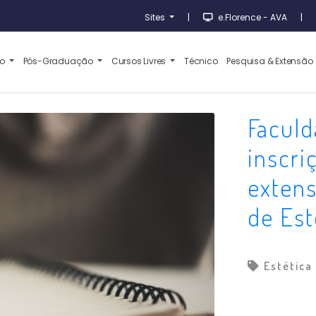
Sites
|
e.Florence - AVA
|
ão
Pós-Graduação
Cursos Livres
Técnico
Pesquisa & Extensão
Faculd
inscri
extens
de Est
Estética