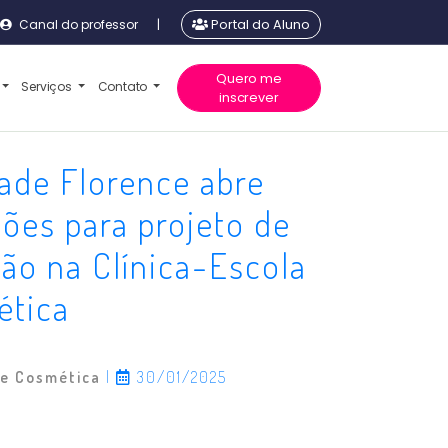
Canal do professor
|
Portal do Aluno
Quero me
Serviços
Contato
inscrever
ade Florence abre
ções para projeto de
ão na Clínica-Escola
ética
 e Cosmética
|
30/01/2025