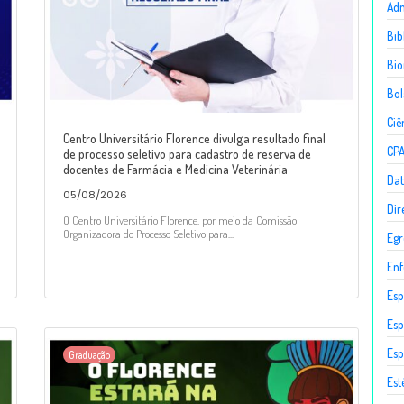
Adm
Bib
Bio
Bol
Ciê
Centro Universitário Florence divulga resultado final
CP
de processo seletivo para cadastro de reserva de
docentes de Farmácia e Medicina Veterinária
Dat
05/08/2026
Dir
O Centro Universitário Florence, por meio da Comissão
Organizadora do Processo Seletivo para...
Egr
En
Esp
Esp
Esp
Graduação
Est