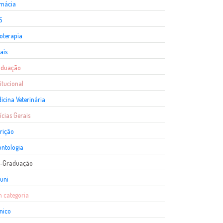
rmácia
S
ioterapia
ais
aduação
titucional
icina Veterinária
ícias Gerais
rição
ntologia
s-Graduação
uni
 categoria
nico