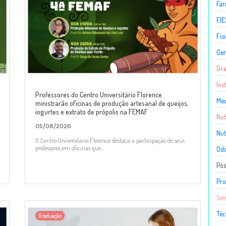
Fa
FIE
Fis
Ger
Gr
Ins
Professores do Centro Universitário Florence
Med
ministrarão oficinas de produção artesanal de queijos,
iogurtes e extrato de própolis na FEMAF
Not
05/08/2026
Nut
O Centro Universitário Florence destaca a participação de seus
professores em oficinas que...
Odo
Pó
Pro
Sem
Téc
Graduação