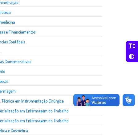
inistração
lioteca
medicina
sas e Financiamentos
ncias Contábeis
A
as Comemorativas
eito
essos
fermagem
. Técnica em Instrumentação Cirúrgica
ecialização em Enfermagem do Trabalho
ecialização em Enfermagem do Trabalho
ética e Cosmética