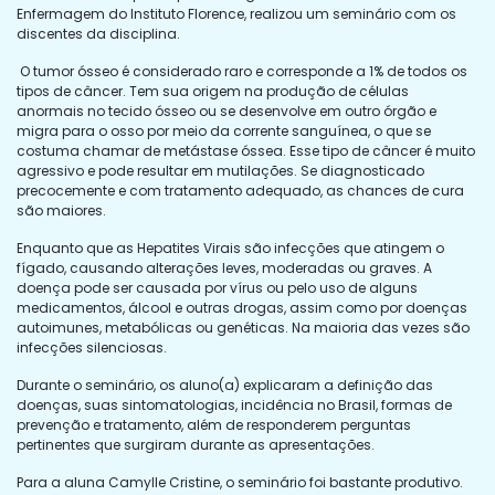
Enfermagem do Instituto Florence, realizou um seminário com os
discentes da disciplina.
O tumor ósseo é considerado raro e corresponde a 1% de todos os
tipos de câncer. Tem sua origem na produção de células
anormais no tecido ósseo ou se desenvolve em outro órgão e
migra para o osso por meio da corrente sanguínea, o que se
costuma chamar de metástase óssea. Esse tipo de câncer é muito
agressivo e pode resultar em mutilações. Se diagnosticado
precocemente e com tratamento adequado, as chances de cura
são maiores.
Enquanto que as Hepatites Virais são infecções que atingem o
fígado, causando alterações leves, moderadas ou graves. A
doença pode ser causada por vírus ou pelo uso de alguns
medicamentos, álcool e outras drogas, assim como por doenças
autoimunes, metabólicas ou genéticas. Na maioria das vezes são
infecções silenciosas.
Durante o seminário, os aluno(a) explicaram a definição das
doenças, suas sintomatologias, incidência no Brasil, formas de
prevenção e tratamento, além de responderem perguntas
pertinentes que surgiram durante as apresentações.
Para a aluna Camylle Cristine, o seminário foi bastante produtivo.