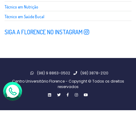
Técnico em Nutrição
Técnico em Saúde Bucal
SIGA A FLORENCE NO INSTAGRAM
(98) 9 8863-0502
(98) 3878-2120
Centro Universitário Florence - Copyright © Todos os direitos
reservados