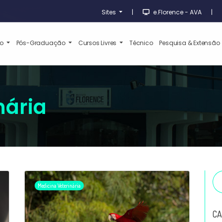
Sites
|
e.Florence - AVA
|
ão
Pós-Graduação
Cursos Livres
Técnico
Pesquisa & Extensão
nária
Medicina Veterinária
CA