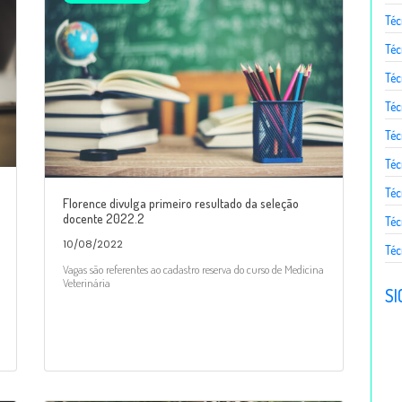
Téc
Téc
Téc
Té
Téc
Téc
Téc
Florence divulga primeiro resultado da seleção
docente 2022.2
Téc
10/08/2022
Téc
Vagas são referentes ao cadastro reserva do curso de Medicina
Veterinária
SI