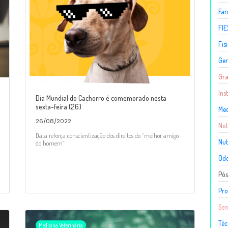
Fa
FIE
Fis
Ger
Gr
Ins
Dia Mundial do Cachorro é comemorado nesta
sexta-feira (26)
Med
26/08/2022
Not
Data reforça conscientização dos direitos do “melhor amigo
Nut
do homem”
Odo
Pó
Pro
Sem
Téc
Medicina Veterinária