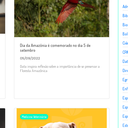
Adm
Bib
Bio
Bol
Ciê
Dia da Amazônia é comemorado no dia 5 de
setembro
CP
05/09/2022
Dat
Data inspira reflexão sobre a importância de se preservar a
Dir
Floresta Amazônica
Egr
En
Esp
Esp
Esp
Medicina Veterinária
Est