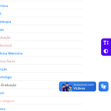
rmácia
S
ioterapia
ais
aduação
titucional
icina Veterinária
ícias Gerais
rição
ntologia
s-Graduação
uni
 categoria
nico