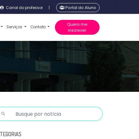
Canal do professor
|
Portal do Aluno
Quero me
Serviços
Contato
inscrever
TEGORIAS