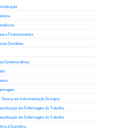
inistração
lioteca
medicina
sas e Financiamentos
ncias Contábeis
A
as Comemorativas
eito
essos
fermagem
. Técnica em Instrumentação Cirúrgica
ecialização em Enfermagem do Trabalho
ecialização em Enfermagem do Trabalho
ética e Cosmética