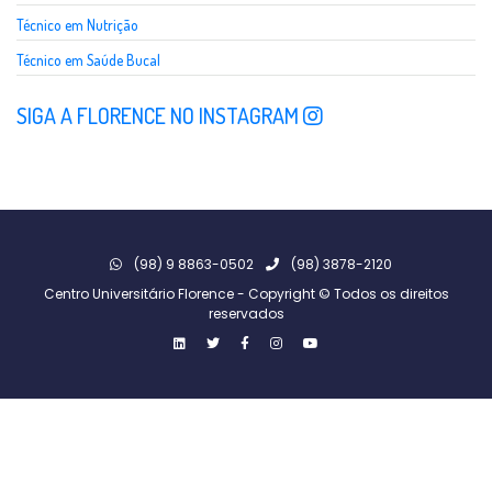
Técnico em Nutrição
Técnico em Saúde Bucal
SIGA A FLORENCE NO INSTAGRAM
(98) 9 8863-0502
(98) 3878-2120
Centro Universitário Florence - Copyright © Todos os direitos
reservados