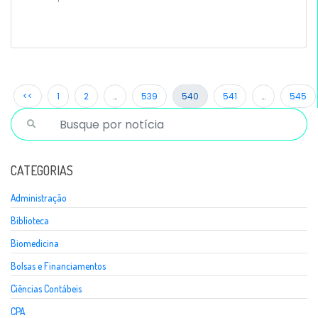
<<
1
2
…
539
540
541
…
545
CATEGORIAS
Administração
Biblioteca
Biomedicina
Bolsas e Financiamentos
Ciências Contábeis
CPA