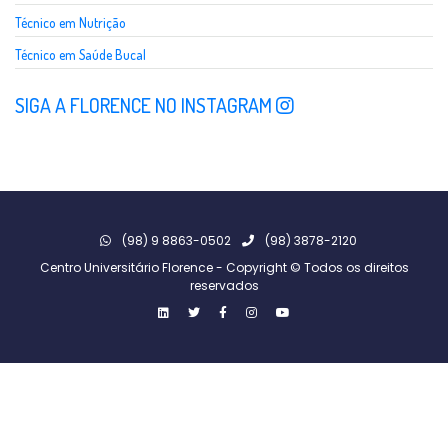
Técnico em Nutrição
Técnico em Saúde Bucal
SIGA A FLORENCE NO INSTAGRAM
(98) 9 8863-0502
(98) 3878-2120
Centro Universitário Florence - Copyright © Todos os direitos
reservados